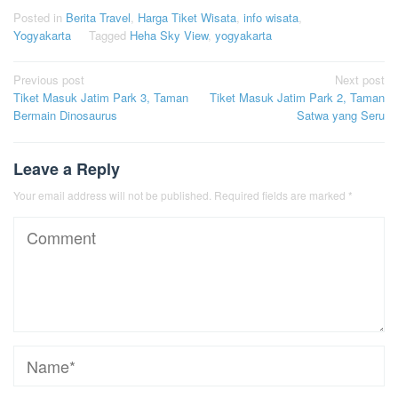
Posted in
Berita Travel
,
Harga Tiket Wisata
,
info wisata
,
Yogyakarta
Tagged
Heha Sky View
,
yogyakarta
Post
Previous post
Next post
Tiket Masuk Jatim Park 3, Taman
Tiket Masuk Jatim Park 2, Taman
navigation
Bermain Dinosaurus
Satwa yang Seru
Leave a Reply
Your email address will not be published.
Required fields are marked
*