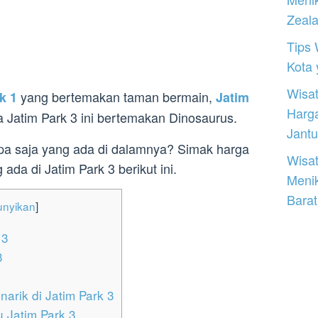
Zeal
Tips 
Kota
Wisat
yang bertemakan taman bermain,
k 1
Jatim
Harg
Jatim Park 3 ini bertemakan Dinosaurus.
Jantu
a saja yang ada di dalamnya? Simak harga
Wisat
g ada di Jatim Park 3 berikut ini.
Meni
Barat
nyikan
]
 3
3
arik di Jatim Park 3
 Jatim Park 3