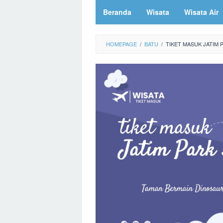
Beranda
Wisata
Wisata Air
HOMEPAGE
/
BATU
/
TIKET MASUK JATIM 