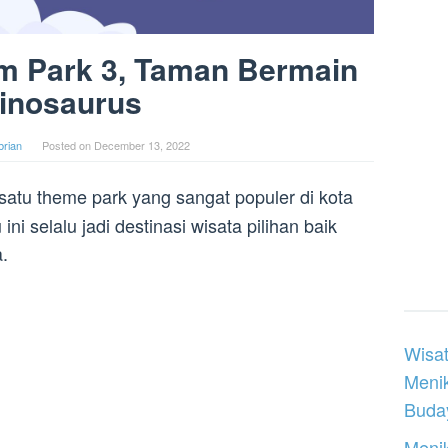
im Park 3, Taman Bermain
inosaurus
rian
Posted on
December 13, 2022
atu theme park yang sangat populer di kota
ni selalu jadi destinasi wisata pilihan baik
a.
Wisat
Meni
Buday
Menik