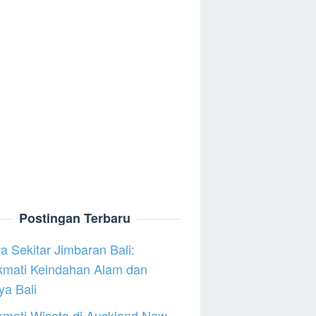
Postingan Terbaru
a Sekitar Jimbaran Bali:
kmati Keindahan Alam dan
a Bali
mati Wisata di Auckland New