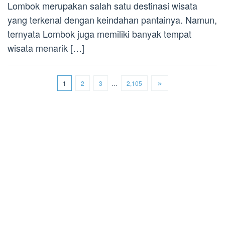
Lombok merupakan salah satu destinasi wisata
yang terkenal dengan keindahan pantainya. Namun,
ternyata Lombok juga memiliki banyak tempat
wisata menarik […]
1
2
3
…
2,105