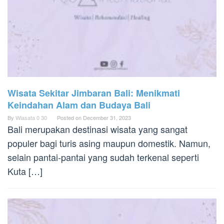
Wisata Sekitar Jimbaran Bali: Menikmati
Keindahan Alam dan Budaya Bali
By
Wiasata 0 30
Posted on
December 31, 2023
Bali merupakan destinasi wisata yang sangat
populer bagi turis asing maupun domestik. Namun,
selain pantai-pantai yang sudah terkenal seperti
Kuta […]