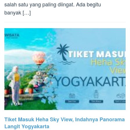
salah satu yang paling diingat. Ada begitu
banyak […]
Tiket Masuk Heha Sky View, Indahnya Panorama
Langit Yogyakarta