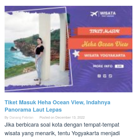
Tiket Masuk Heha Ocean View, Indahnya
Panorama Laut Lepas
By
Danang Febrian
Posted on
December 13, 2022
Jika berbicara soal kota dengan tempat-tempat
wisata yang menarik, tentu Yogyakarta menjadi