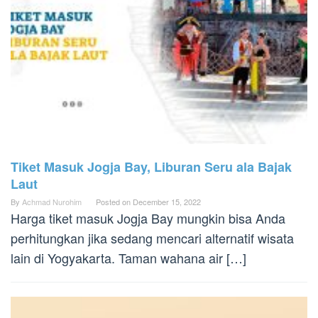
Tiket Masuk Jogja Bay, Liburan Seru ala Bajak
Laut
By
Achmad Nurohim
Posted on
December 15, 2022
Harga tiket masuk Jogja Bay mungkin bisa Anda
perhitungkan jika sedang mencari alternatif wisata
lain di Yogyakarta. Taman wahana air […]