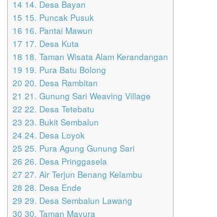
14
14. Desa Bayan
15
15. Puncak Pusuk
16
16. Pantai Mawun
17
17. Desa Kuta
18
18. Taman Wisata Alam Kerandangan
19
19. Pura Batu Bolong
20
20. Desa Rambitan
21
21. Gunung Sari Weaving Village
22
22. Desa Tetebatu
23
23. Bukit Sembalun
24
24. Desa Loyok
25
25. Pura Agung Gunung Sari
26
26. Desa Pringgasela
27
27. Air Terjun Benang Kelambu
28
28. Desa Ende
29
29. Desa Sembalun Lawang
30
30. Taman Mayura