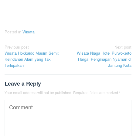
Posted in
Wisata
Post
Previous post
Next post
Wisata Hokkaido Musim Semi:
Wisata Niaga Hotel Purwokerto
navigation
Keindahan Alam yang Tak
Harga: Penginapan Nyaman di
Terlupakan
Jantung Kota
Leave a Reply
Your email address will not be published.
Required fields are marked
*