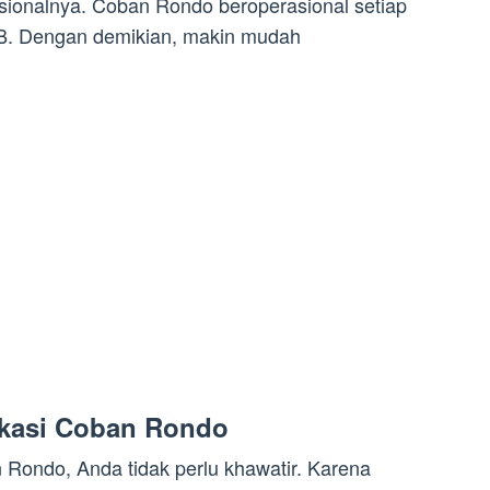
sionalnya. Coban Rondo beroperasional setiap
IB. Dengan demikian, makin mudah
okasi Coban Rondo
 Rondo, Anda tidak perlu khawatir. Karena