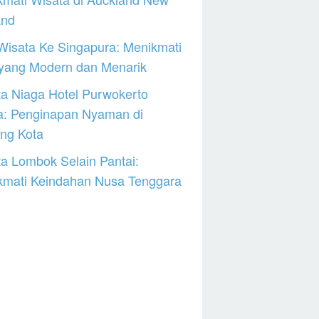
and
Wisata Ke Singapura: Menikmati
 yang Modern dan Menarik
a Niaga Hotel Purwokerto
a: Penginapan Nyaman di
ng Kota
a Lombok Selain Pantai:
kmati Keindahan Nusa Tenggara