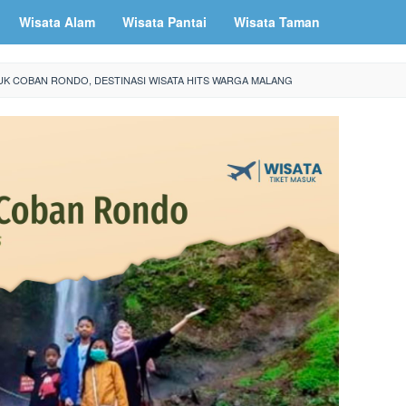
Wisata Alam
Wisata Pantai
Wisata Taman
UK COBAN RONDO, DESTINASI WISATA HITS WARGA MALANG