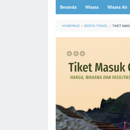
Beranda
Wisata
Wisata Air
HOMEPAGE
/
BERITA TRAVEL
/
TIKET MAS