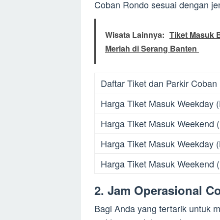
Coban Rondo sesuai dengan je
Wisata Lainnya:
Tiket Masuk 
Meriah di Serang Banten
Daftar Tiket dan Parkir Coba
Harga Tiket Masuk Weekday (
Harga Tiket Masuk Weekend (
Harga Tiket Masuk Weekday 
Harga Tiket Masuk Weekend 
2. Jam Operasional 
Bagi Anda yang tertarik untuk