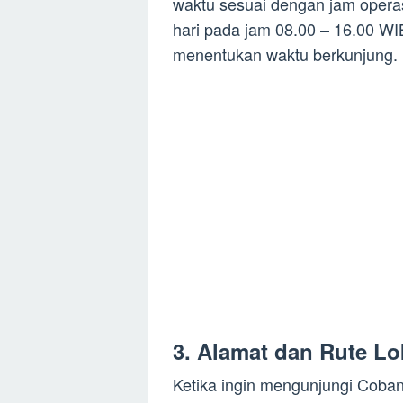
waktu sesuai dengan jam opera
hari pada jam 08.00 – 16.00 W
menentukan waktu berkunjung.
3. Alamat dan Rute L
Ketika ingin mengunjungi Coban