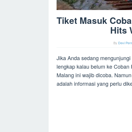
Tiket Masuk Coba
Hits
By
Devi Per
Jika Anda sedang mengunjungi
lengkap kalau belum ke Coban 
Malang ini wajib dicoba. Namu
adalah informasi yang perlu dike