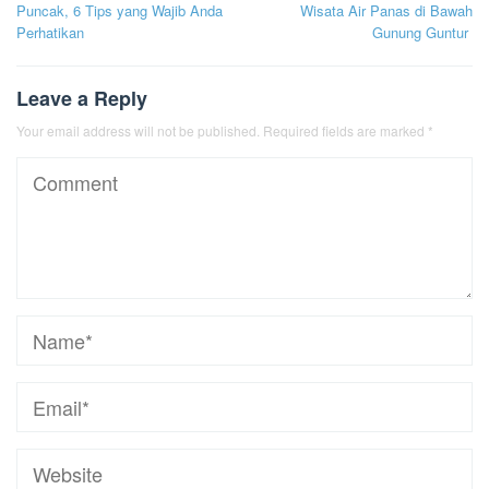
navigation
Puncak, 6 Tips yang Wajib Anda
Wisata Air Panas di Bawah
Perhatikan
Gunung Guntur
Leave a Reply
Your email address will not be published.
Required fields are marked
*