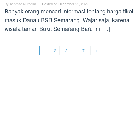
By
Achmad Nurohim
Posted on
December 21, 2022
Banyak orang mencari informasi tentang harga tiket
masuk Danau BSB Semarang. Wajar saja, karena
wisata taman Bukit Semarang Baru ini […]
1
2
3
…
7