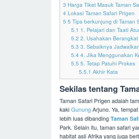
3
Harga Tiket Masuk Taman Saf
4
Lokasi Taman Safari Prigen
5
5 Tips berkunjung di Taman S
5.1
1. Pelajari dan Taati At
5.2
2. Usahakan Berangkat
5.3
3. Sebaiknya Jadwalk
5.4
4. Jika Menggunakan K
5.5
5. Tetap Patuhi Prokes
5.5.1
Akhir Kata
Sekilas tentang Tama
Taman Safari Prigen adalah tama
kaki
Gunung
Arjuno. Ya, tempa
lebih luas dibanding
Taman Safa
Park. Selain itu, taman safari 
habitat asli Afrika yang juga b