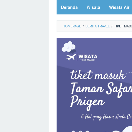
Beranda
Wisata
Wisata Air
HOMEPAGE
/
BERITA TRAVEL
/
TIKET MAS