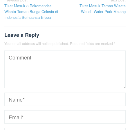
Post
Tiket Masuk 8 Rekomendasi
Tiket Masuk Taman Wisata
navigation
Wisata Taman Bunga Celosia di
Wendit Water Park Malang
Indonesia Bernuansa Eropa
Leave a Reply
Your email address will not be published.
Required fields are marked
*