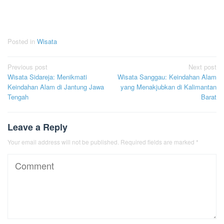
Posted in
Wisata
Post
Previous post
Next post
Wisata Sidareja: Menikmati
Wisata Sanggau: Keindahan Alam
navigation
Keindahan Alam di Jantung Jawa
yang Menakjubkan di Kalimantan
Tengah
Barat
Leave a Reply
Your email address will not be published.
Required fields are marked
*