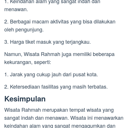
1. Keindahan alam yang sangat indah dan
menawan.
2. Berbagai macam aktivitas yang bisa dilakukan
oleh pengunjung.
3. Harga tiket masuk yang terjangkau.
Namun, Wisata Rahmah juga memiliki beberapa
kekurangan, seperti:
1. Jarak yang cukup jauh dari pusat kota.
2. Ketersediaan fasilitas yang masih terbatas.
Kesimpulan
Wisata Rahmah merupakan tempat wisata yang
sangat indah dan menawan. Wisata ini menawarkan
keindahan alam yang sangat mengagumkan dan