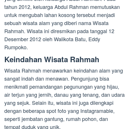
tahun 2012, keluarga Abdul Rahman memutuskan
untuk mengubah lahan kosong tersebut menjadi
sebuah wisata alam yang diberi nama Wisata
Rahmah. Wisata ini diresmikan pada tanggal 12
Desember 2012 oleh Walikota Batu, Eddy
Rumpoko.
Keindahan Wisata Rahmah
Wisata Rahmah menawarkan keindahan alam yang
sangat indah dan menawan. Pengunjung bisa
menikmati pemandangan pegunungan yang hijau,
air terjun yang jernih, danau yang tenang, dan udara
yang sejuk. Selain itu, wisata ini juga dilengkapi
dengan beberapa spot foto yang Instagramable,
seperti jembatan gantung, rumah pohon, dan
tempat duduk yang unik.