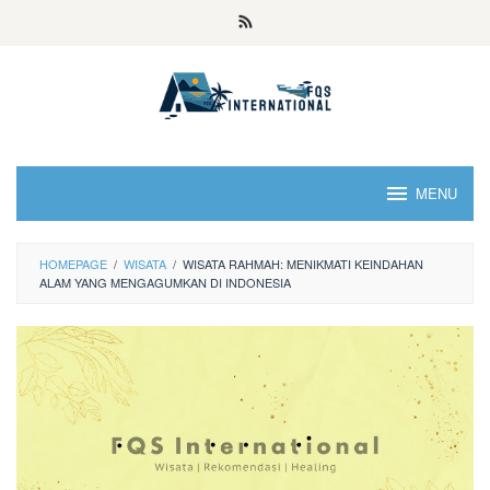
MENU
HOMEPAGE
/
WISATA
/
WISATA RAHMAH: MENIKMATI KEINDAHAN
ALAM YANG MENGAGUMKAN DI INDONESIA