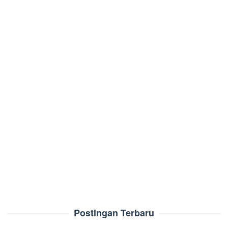
Postingan Terbaru