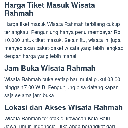
Harga Tiket Masuk Wisata
Rahmah
Harga tiket masuk Wisata Rahmah terbilang cukup
terjangkau. Pengunjung hanya perlu membayar Rp
10.000 untuk tiket masuk. Selain itu, wisata ini juga
menyediakan paket-paket wisata yang lebih lengkap
dengan harga yang lebih mahal.
Jam Buka Wisata Rahmah
Wisata Rahmah buka setiap hari mulai pukul 08.00
hingga 17.00 WIB. Pengunjung bisa datang kapan
saja selama jam buka.
Lokasi dan Akses Wisata Rahmah
Wisata Rahmah terletak di kawasan Kota Batu,
Jawa Timur, Indonesia. Jika anda berangkat dari