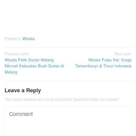
Posted in
Wisata
Post
Previous post
Next post
Wisata Petik Durian Malang:
Wisata Pulau Kei: Surga
navigation
Nikmati Kelezatan Buah Durian di
Tersembunyi di Timur Indonesia
Malang
Leave a Reply
Your email address will not be published.
Required fields are marked
*