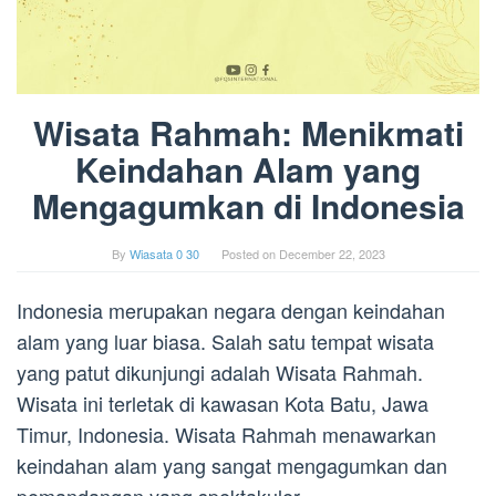
Wisata Rahmah: Menikmati
Keindahan Alam yang
Mengagumkan di Indonesia
By
Wiasata 0 30
Posted on
December 22, 2023
Indonesia merupakan negara dengan keindahan
alam yang luar biasa. Salah satu tempat wisata
yang patut dikunjungi adalah Wisata Rahmah.
Wisata ini terletak di kawasan Kota Batu, Jawa
Timur, Indonesia. Wisata Rahmah menawarkan
keindahan alam yang sangat mengagumkan dan