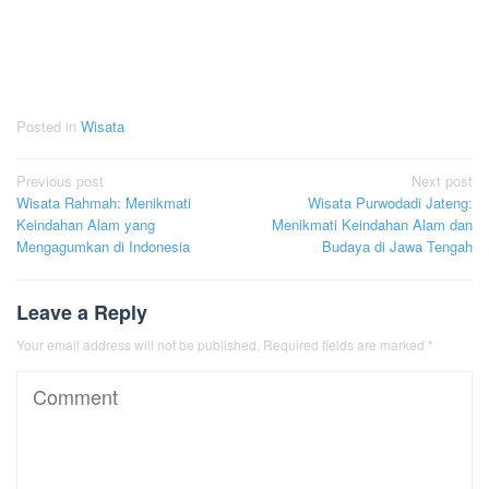
Posted in
Wisata
Post
Previous post
Next post
Wisata Rahmah: Menikmati
Wisata Purwodadi Jateng:
navigation
Keindahan Alam yang
Menikmati Keindahan Alam dan
Mengagumkan di Indonesia
Budaya di Jawa Tengah
Leave a Reply
Your email address will not be published.
Required fields are marked
*