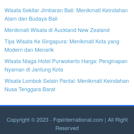
Wisata Sekitar Jimbaran Bali: Menikmati Keindahan
Alam dan Budaya Bali
Menikmati Wisata di Auckland New Zealand
Tips Wisata Ke Singapura: Menikmati Kota yang
Modern dan Menarik
Wisata Niaga Hotel Purwokerto Harga: Penginapan
Nyaman di Jantung Kota
Wisata Lombok Selain Pantai: Menikmati Keindahan
Nusa Tenggara Barat
Copyright © 2023 - Fqsinternational.com | All Right
Reserved