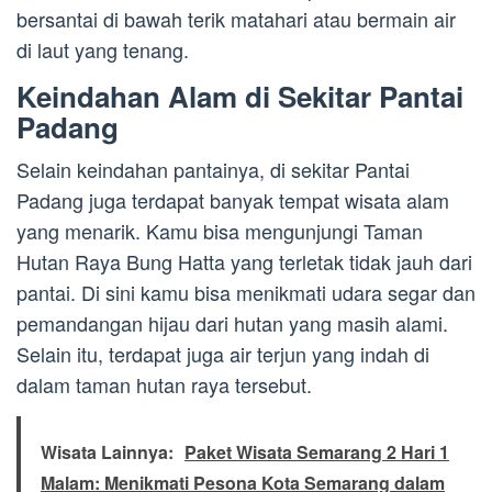
bersantai di bawah terik matahari atau bermain air
di laut yang tenang.
Keindahan Alam di Sekitar Pantai
Padang
Selain keindahan pantainya, di sekitar Pantai
Padang juga terdapat banyak tempat wisata alam
yang menarik. Kamu bisa mengunjungi Taman
Hutan Raya Bung Hatta yang terletak tidak jauh dari
pantai. Di sini kamu bisa menikmati udara segar dan
pemandangan hijau dari hutan yang masih alami.
Selain itu, terdapat juga air terjun yang indah di
dalam taman hutan raya tersebut.
Wisata Lainnya:
Paket Wisata Semarang 2 Hari 1
Malam: Menikmati Pesona Kota Semarang dalam