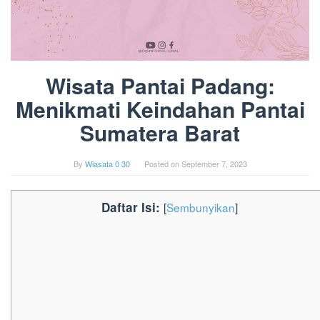
Wisata Pantai Padang:
Menikmati Keindahan Pantai
Sumatera Barat
By
Wiasata 0 30
Posted on
September 7, 2023
Daftar Isi:
[
Sembunyikan
]