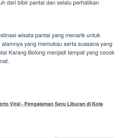
h dari bibir pantai dan selalu perhatikan
stinasi wisata pantai yang menarik untuk
an alamnya yang memukau serta suasana yang
tai Karang Bolong menjadi tempat yang cocok
nat.
rto Viral - Pengalaman Seru Liburan di Kota