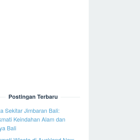
Postingan Terbaru
a Sekitar Jimbaran Bali:
kmati Keindahan Alam dan
a Bali
mati Wisata di Auckland New