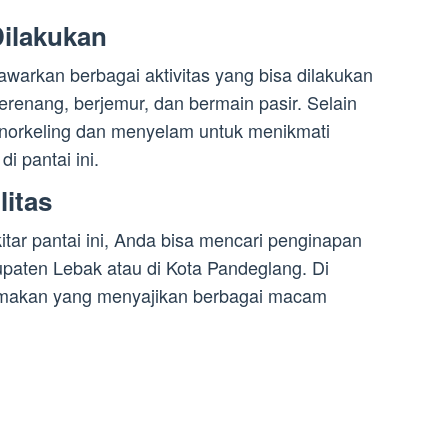
Dilakukan
warkan berbagai aktivitas yang bisa dilakukan
erenang, berjemur, dan bermain pasir. Selain
snorkeling dan menyelam untuk menikmati
i pantai ini.
litas
itar pantai ini, Anda bisa mencari penginapan
bupaten Lebak atau di Kota Pandeglang. Di
ng makan yang menyajikan berbagai macam