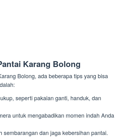
Pantai Karang Bolong
arang Bolong, ada beberapa tips yang bisa
dalah:
kup, seperti pakaian ganti, handuk, dan
mera untuk mengabadikan momen indah Anda
sembarangan dan jaga kebersihan pantai.