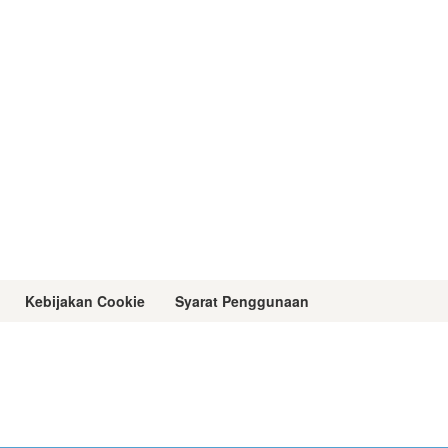
Kebijakan Cookie
Syarat Penggunaan