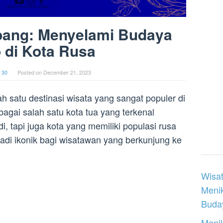
pang: Menyelami Budaya
 di Kota Rusa
 30
Posted on
December 21, 2023
h satu destinasi wisata yang sangat populer di
agai salah satu kota tua yang terkenal
, tapi juga kota yang memiliki populasi rusa
jadi ikonik bagi wisatawan yang berkunjung ke
Wisat
Meni
Buday
Menik