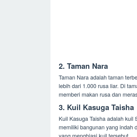
2. Taman Nara
Taman Nara adalah taman terbe
lebih dari 1.000 rusa liar. Di ta
memberi makan rusa dan merasa 
3. Kuil Kasuga Taisha
Kuil Kasuga Taisha adalah kuil S
memiliki bangunan yang indah d
yang menghiasi kuil tersebut.