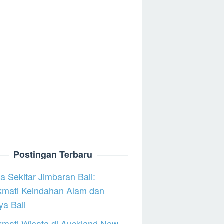
Postingan Terbaru
a Sekitar Jimbaran Bali:
kmati Keindahan Alam dan
a Bali
mati Wisata di Auckland New