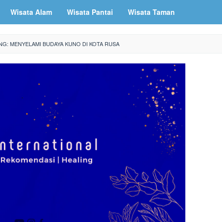
Wisata Alam
Wisata Pantai
Wisata Taman
NG: MENYELAMI BUDAYA KUNO DI KOTA RUSA