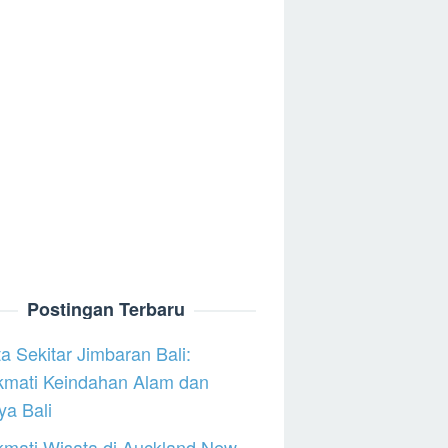
Postingan Terbaru
a Sekitar Jimbaran Bali:
kmati Keindahan Alam dan
a Bali
mati Wisata di Auckland New