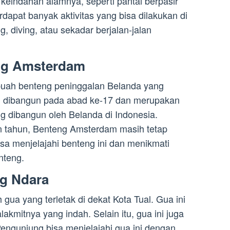
 keindahan alamnya, seperti pantai berpasir
Terdapat banyak aktivitas yang bisa dilakukan di
g, diving, atau sekadar berjalan-jalan
ng Amsterdam
uah benteng peninggalan Belanda yang
 ini dibangun pada abad ke-17 dan merupakan
ng dibangun oleh Belanda di Indonesia.
n tahun, Benteng Amsterdam masih tetap
sa menjelajahi benteng ini dan menikmati
nteng.
ng Ndara
ua yang terletak di dekat Kota Tual. Gua ini
alakmitnya yang indah. Selain itu, gua ini juga
 Pengunjung bisa menjelajahi gua ini dengan