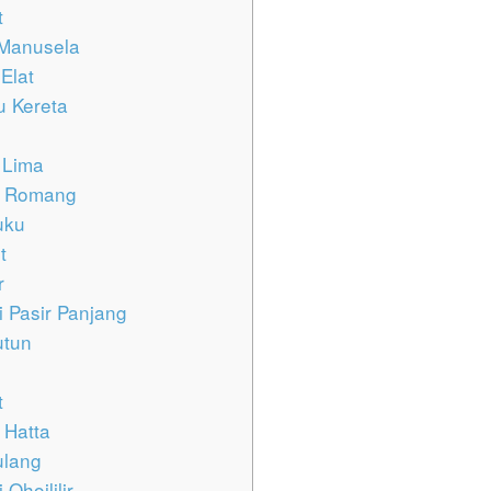
t
 Manusela
Elat
 Kereta
 Lima
u Romang
uku
t
r
 Pasir Panjang
utun
t
 Hatta
ulang
Ohoililir