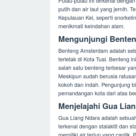
Pulau-pulau ini terkenal dengan
putih dan air laut yang jernih. 
Kepulauan Kei, seperti snorkelin
menikmati keindahan alam.
Mengunjungi Bente
Benteng Amsterdam adalah seb
terletak di Kota Tual. Benteng
salah satu benteng terbesar ya
Meskipun sudah berusia ratusa
kokoh dan indah. Pengunjung bi
pemandangan kota dari atas be
Menjelajahi Gua Lia
Gua Liang Ndara adalah sebuah g
terkenal dengan stalaktit dan st
memiliki air terjun yang cantik.