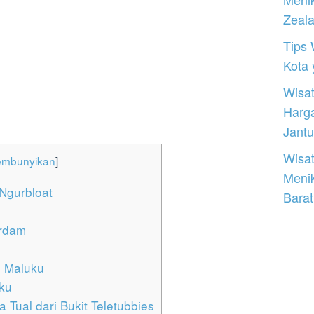
Zeal
Tips 
Kota
Wisat
Harg
Jantu
Wisat
embunyikan
]
Meni
Ngurbloat
Barat
rdam
 Maluku
ku
Tual dari Bukit Teletubbies