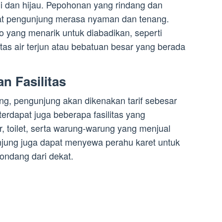
i dan hijau. Pepohonan yang rindang dan
t pengunjung merasa nyaman dan tenang.
o yang menarik untuk diabadikan, seperti
tas air terjun atau bebatuan besar yang berada
n Fasilitas
g, pengunjung akan dikenakan tarif sebesar
terdapat juga beberapa fasilitas yang
r, toilet, serta warung-warung yang menjual
ung juga dapat menyewa perahu karet untuk
ondang dari dekat.