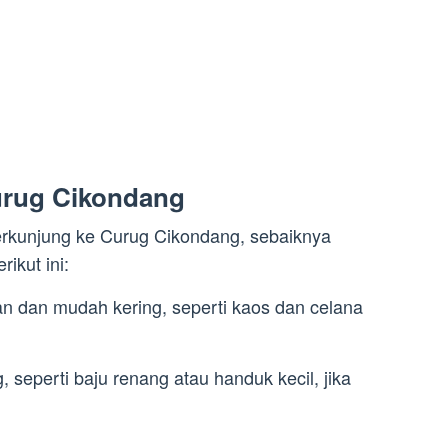
urug Cikondang
erkunjung ke Curug Cikondang, sebaiknya
ikut ini:
n dan mudah kering, seperti kaos dan celana
seperti baju renang atau handuk kecil, jika