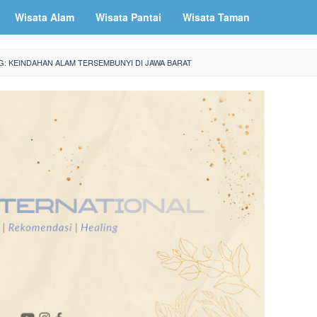
Wisata Alam
Wisata Pantai
Wisata Taman
: KEINDAHAN ALAM TERSEMBUNYI DI JAWA BARAT