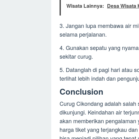
Wisata Lainnya:
Desa Wisata
3. Jangan lupa membawa air mi
selama perjalanan.
4. Gunakan sepatu yang nyaman
sekitar curug.
5. Datanglah di pagi hari atau s
terlihat lebih indah dan pengunj
Conclusion
Curug Cikondang adalah salah s
dikunjungi. Keindahan air terju
akan memberikan pengalaman y
harga tiket yang terjangkau dan
bisa menjadi pilihan yang tepa