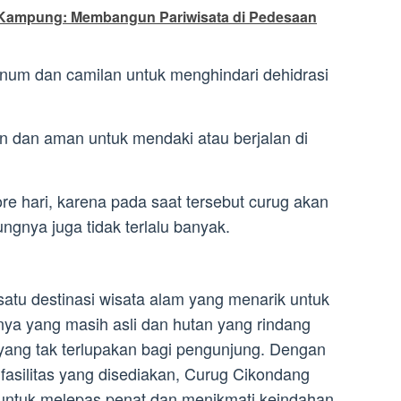
 Kampung: Membangun Pariwisata di Pedesaan
num dan camilan untuk menghindari dehidrasi
 dan aman untuk mendaki atau berjalan di
ore hari, karena pada saat tersebut curug akan
ungnya juga tidak terlalu banyak.
atu destinasi wisata alam yang menarik untuk
nnya yang masih asli dan hutan yang rindang
ang tak terlupakan bagi pengunjung. Dengan
 fasilitas yang disediakan, Curug Cikondang
t untuk melepas penat dan menikmati keindahan