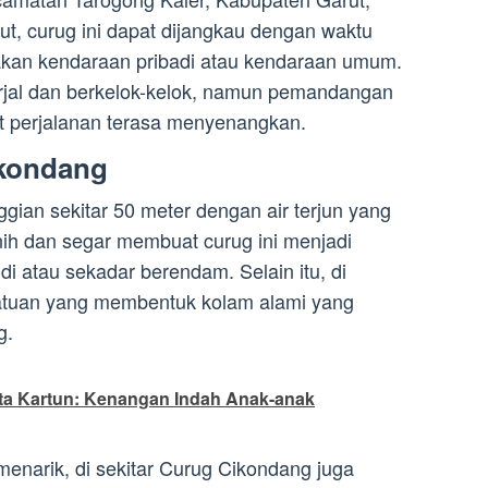
ut, curug ini dapat dijangkau dengan waktu
kan kendaraan pribadi atau kendaraan umum.
erjal dan berkelok-kelok, namun pemandangan
 perjalanan terasa menyenangkan.
kondang
gian sekitar 50 meter dengan air terjun yang
rnih dan segar membuat curug ini menjadi
i atau sekadar berendam. Selain itu, di
ebatuan yang membentuk kolam alami yang
g.
a Kartun: Kenangan Indah Anak-anak
menarik, di sekitar Curug Cikondang juga