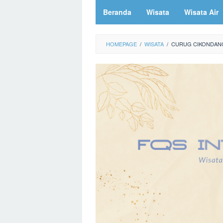
Beranda
Wisata
Wisata Air
HOMEPAGE
/
WISATA
/
CURUG CIKONDANG