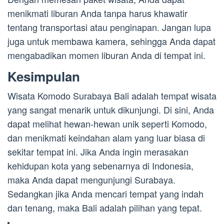
menikmati liburan Anda tanpa harus khawatir
tentang transportasi atau penginapan. Jangan lupa
juga untuk membawa kamera, sehingga Anda dapat
mengabadikan momen liburan Anda di tempat ini.
Kesimpulan
Wisata Komodo Surabaya Bali adalah tempat wisata
yang sangat menarik untuk dikunjungi. Di sini, Anda
dapat melihat hewan-hewan unik seperti Komodo,
dan menikmati keindahan alam yang luar biasa di
sekitar tempat ini. Jika Anda ingin merasakan
kehidupan kota yang sebenarnya di Indonesia,
maka Anda dapat mengunjungi Surabaya.
Sedangkan jika Anda mencari tempat yang indah
dan tenang, maka Bali adalah pilihan yang tepat.