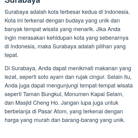
Surabaya adalah kota terbesar kedua di Indonesia.
Kota ini terkenal dengan budaya yang unik dan
banyak tempat wisata yang menarik. Jika Anda
ingin merasakan kehidupan kota yang sebenarnya
di Indonesia, maka Surabaya adalah pilihan yang
tepat.
Di Surabaya, Anda dapat menikmati makanan yang
lezat, seperti soto ayam dan rujak cingur. Selain itu,
Anda juga dapat mengunjungi tempat-tempat wisata
seperti Taman Bungkul, Monumen Kapal Selam,
dan Masjid Cheng Ho. Jangan lupa juga untuk
berbelanja di Pasar Atom, yang terkenal dengan
harga yang murah dan barang-barang yang unik.