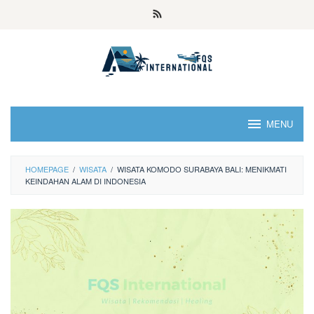
MENU
HOMEPAGE
/
WISATA
/
WISATA KOMODO SURABAYA BALI: MENIKMATI
KEINDAHAN ALAM DI INDONESIA