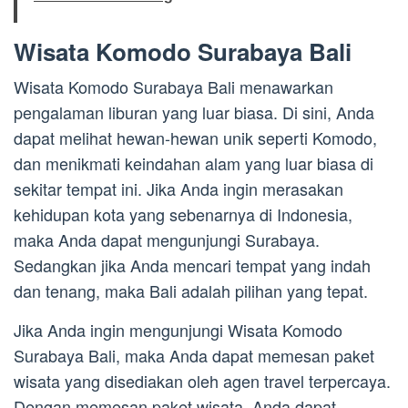
Wisata Komodo Surabaya Bali
Wisata Komodo Surabaya Bali menawarkan
pengalaman liburan yang luar biasa. Di sini, Anda
dapat melihat hewan-hewan unik seperti Komodo,
dan menikmati keindahan alam yang luar biasa di
sekitar tempat ini. Jika Anda ingin merasakan
kehidupan kota yang sebenarnya di Indonesia,
maka Anda dapat mengunjungi Surabaya.
Sedangkan jika Anda mencari tempat yang indah
dan tenang, maka Bali adalah pilihan yang tepat.
Jika Anda ingin mengunjungi Wisata Komodo
Surabaya Bali, maka Anda dapat memesan paket
wisata yang disediakan oleh agen travel terpercaya.
Dengan memesan paket wisata, Anda dapat