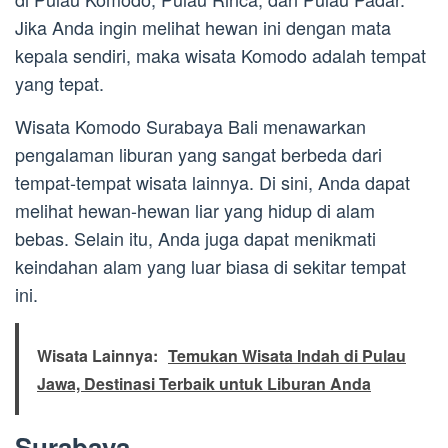
Jika Anda ingin melihat hewan ini dengan mata
kepala sendiri, maka wisata Komodo adalah tempat
yang tepat.
Wisata Komodo Surabaya Bali menawarkan
pengalaman liburan yang sangat berbeda dari
tempat-tempat wisata lainnya. Di sini, Anda dapat
melihat hewan-hewan liar yang hidup di alam
bebas. Selain itu, Anda juga dapat menikmati
keindahan alam yang luar biasa di sekitar tempat
ini.
Wisata Lainnya:
Temukan Wisata Indah di Pulau
Jawa, Destinasi Terbaik untuk Liburan Anda
Surabaya