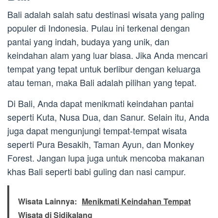
Bali adalah salah satu destinasi wisata yang paling
populer di Indonesia. Pulau ini terkenal dengan
pantai yang indah, budaya yang unik, dan
keindahan alam yang luar biasa. Jika Anda mencari
tempat yang tepat untuk berlibur dengan keluarga
atau teman, maka Bali adalah pilihan yang tepat.
Di Bali, Anda dapat menikmati keindahan pantai
seperti Kuta, Nusa Dua, dan Sanur. Selain itu, Anda
juga dapat mengunjungi tempat-tempat wisata
seperti Pura Besakih, Taman Ayun, dan Monkey
Forest. Jangan lupa juga untuk mencoba makanan
khas Bali seperti babi guling dan nasi campur.
Wisata Lainnya:
Menikmati Keindahan Tempat
Wisata di Sidikalang