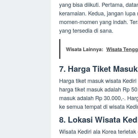
yang bisa diikuti. Pertama, dat
keramaian. Kedua, jangan lup
momen-momen yang indah. Tera
yang tersedia di sana.
Wisata Lainnya:
Wisata Tengg
7. Harga Tiket Masuk
Harga tiket masuk wisata Kedir
harga tiket masuk adalah Rp 50
masuk adalah Rp 30.000,-. Harg
ke semua tempat di wisata Kedir
8. Lokasi Wisata Ked
Wisata Kediri ala Korea terleta