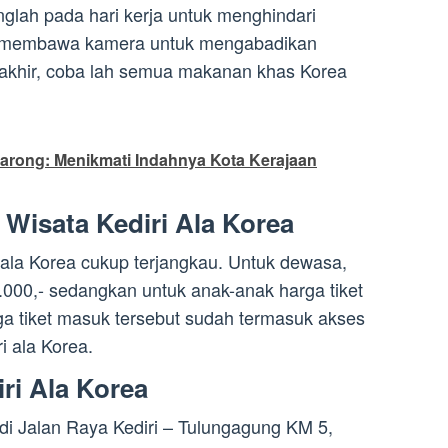
anglah pada hari kerja untuk menghindari
a membawa kamera untuk mengabadikan
khir, coba lah semua makanan khas Korea
arong: Menikmati Indahnya Kota Kerajaan
 Wisata Kediri Ala Korea
i ala Korea cukup terjangkau. Untuk dewasa,
.000,- sedangkan untuk anak-anak harga tiket
a tiket masuk tersebut sudah termasuk akses
i ala Korea.
iri Ala Korea
k di Jalan Raya Kediri – Tulungagung KM 5,