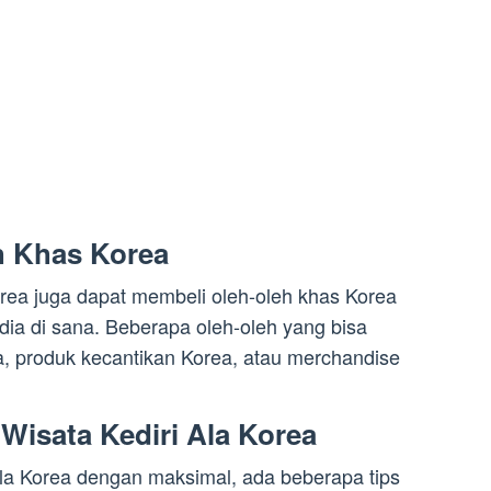
h Khas Korea
orea juga dapat membeli oleh-oleh khas Korea
edia di sana. Beberapa oleh-oleh yang bisa
ea, produk kecantikan Korea, atau merchandise
Wisata Kediri Ala Korea
ala Korea dengan maksimal, ada beberapa tips