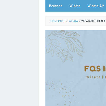
Beranda
Wisata
Wisata Air
HOMEPAGE
/
WISATA
/
WISATA KEDIRI AL