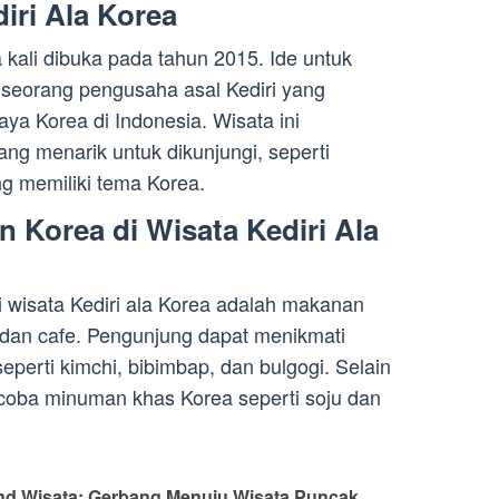
diri Ala Korea
 kali dibuka pada tahun 2015. Ide untuk
 seorang pengusaha asal Kediri yang
daya Korea di Indonesia. Wisata ini
g menarik untuk dikunjungi, seperti
g memiliki tema Korea.
 Korea di Wisata Kediri Ala
i wisata Kediri ala Korea adalah makanan
n dan cafe. Pengunjung dapat menikmati
perti kimchi, bibimbap, dan bulgogi. Selain
ncoba minuman khas Korea seperti soju dan
and Wisata: Gerbang Menuju Wisata Puncak