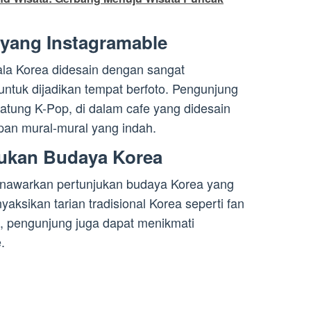
 yang Instagramable
 ala Korea didesain dengan sangat
untuk dijadikan tempat berfoto. Pengunjung
patung K-Pop, di dalam cafe yang didesain
epan mural-mural yang indah.
jukan Budaya Korea
menawarkan pertunjukan budaya Korea yang
ksikan tarian tradisional Korea seperti fan
u, pengunjung juga dapat menikmati
.