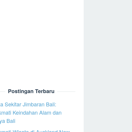
Postingan Terbaru
a Sekitar Jimbaran Bali:
kmati Keindahan Alam dan
a Bali
mati Wisata di Auckland New