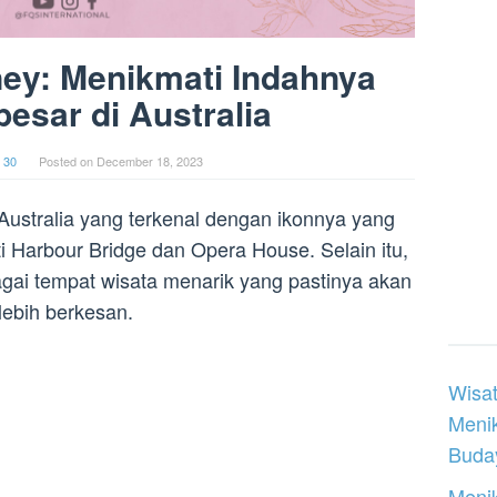
ey: Menikmati Indahnya
besar di Australia
 30
Posted on
December 18, 2023
 Australia yang terkenal dengan ikonnya yang
ti Harbour Bridge dan Opera House. Selain itu,
ai tempat wisata menarik yang pastinya akan
lebih berkesan.
Wisat
Meni
Buday
Menik