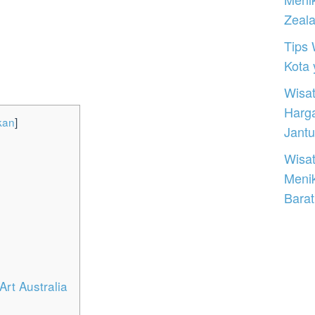
Zeal
Tips 
Kota
Wisat
Harg
kan
]
Jantu
Wisat
Meni
Barat
rt Australia