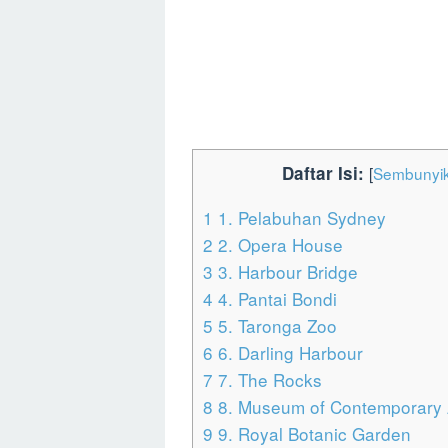
Daftar Isi:
[
Sembunyi
1
1. Pelabuhan Sydney
2
2. Opera House
3
3. Harbour Bridge
4
4. Pantai Bondi
5
5. Taronga Zoo
6
6. Darling Harbour
7
7. The Rocks
8
8. Museum of Contemporary A
9
9. Royal Botanic Garden