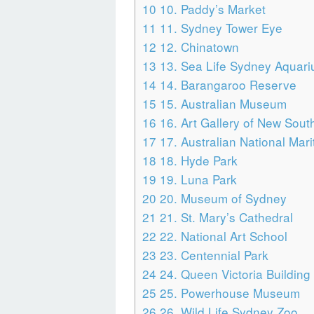
10
10. Paddy’s Market
11
11. Sydney Tower Eye
12
12. Chinatown
13
13. Sea Life Sydney Aquar
14
14. Barangaroo Reserve
15
15. Australian Museum
16
16. Art Gallery of New Sout
17
17. Australian National Ma
18
18. Hyde Park
19
19. Luna Park
20
20. Museum of Sydney
21
21. St. Mary’s Cathedral
22
22. National Art School
23
23. Centennial Park
24
24. Queen Victoria Building
25
25. Powerhouse Museum
26
26. Wild Life Sydney Zoo