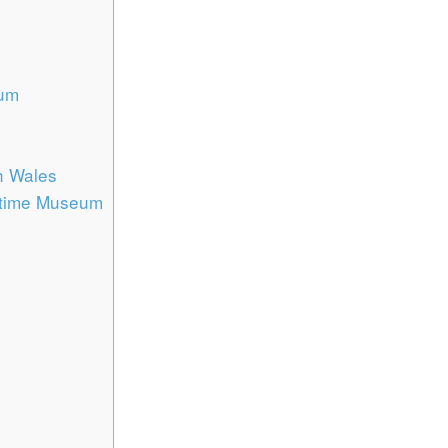
ium
h Wales
ritime Museum