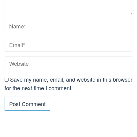
Save my name, email, and website in this browser
for the next time I comment.