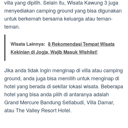
villa yang dipilih. Selain itu, Wisata Kawung 3 juga
menyediakan camping ground yang bisa digunakan
untuk berkemah bersama keluarga atau teman-
teman.
Wisata Lainnya:
8 Rekomendasi Tempat Wisata
Kekinian di Jogja, Wajib Masuk Wishlist!
Jika anda tidak ingin menginap di villa atau camping
ground, anda juga bisa memilih untuk menginap di
hotel yang berada di sekitar lokasi wisata. Beberapa
hotel yang bisa anda pilih di antaranya adalah
Grand Mercure Bandung Setiabudi, Villa Damar,
atau The Valley Resort Hotel.