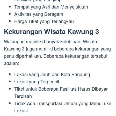
Tempat yang Asri dan Menyejukkan
Aktivitas yang Beragam
Harga Tiket yang Terjangkau
Kekurangan Wisata Kawung 3
Walaupun memiliki banyak kelebihan, Wisata
Kawung 3 juga memiliki beberapa kekurangan yang
perlu diperhatikan. Beberapa kekurangan tersebut
adalah:
Lokasi yang Jauh dari Kota Bandung
Lokasi yang Terpencil
Tiket untuk Beberapa Fasilitas Harus Dibayar
Terpisah
Tidak Ada Transportasi Umum yang Menuju ke
Lokasi