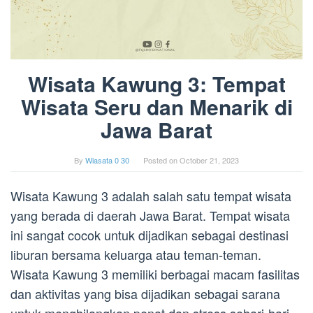
Wisata Kawung 3: Tempat
Wisata Seru dan Menarik di
Jawa Barat
By
Wiasata 0 30
Posted on
October 21, 2023
Wisata Kawung 3 adalah salah satu tempat wisata
yang berada di daerah Jawa Barat. Tempat wisata
ini sangat cocok untuk dijadikan sebagai destinasi
liburan bersama keluarga atau teman-teman.
Wisata Kawung 3 memiliki berbagai macam fasilitas
dan aktivitas yang bisa dijadikan sebagai sarana