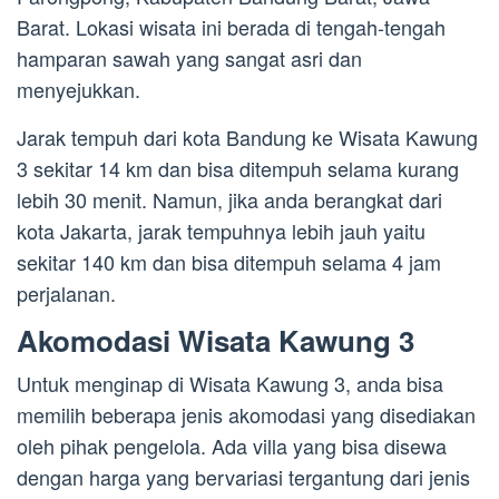
Barat. Lokasi wisata ini berada di tengah-tengah
hamparan sawah yang sangat asri dan
menyejukkan.
Jarak tempuh dari kota Bandung ke Wisata Kawung
3 sekitar 14 km dan bisa ditempuh selama kurang
lebih 30 menit. Namun, jika anda berangkat dari
kota Jakarta, jarak tempuhnya lebih jauh yaitu
sekitar 140 km dan bisa ditempuh selama 4 jam
perjalanan.
Akomodasi Wisata Kawung 3
Untuk menginap di Wisata Kawung 3, anda bisa
memilih beberapa jenis akomodasi yang disediakan
oleh pihak pengelola. Ada villa yang bisa disewa
dengan harga yang bervariasi tergantung dari jenis