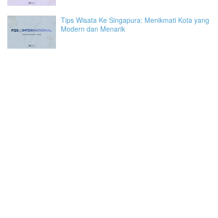
Tips Wisata Ke Singapura: Menikmati Kota yang
Modern dan Menarik