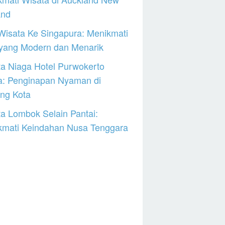
and
Wisata Ke Singapura: Menikmati
 yang Modern dan Menarik
a Niaga Hotel Purwokerto
a: Penginapan Nyaman di
ng Kota
a Lombok Selain Pantai:
kmati Keindahan Nusa Tenggara