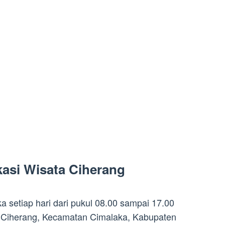
asi Wisata Ciherang
setiap hari dari pukul 08.00 sampai 17.00
 Ciherang, Kecamatan Cimalaka, Kabupaten