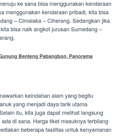
menuju ke sana bisa menggunakan kendaraan
ka menggunakan kendaraan pribadi, kita bisa
dang – Cimalaka – Ciherang. Sedangkan jika
ita bisa naik angkot jurusan Sumedang –
erang.
 Gunung Benteng Pabangbon, Panorama
awarkan keindahan alam yang begitu
nuk yang menjadi daya tarik utama
elain itu, kita juga dapat melihat langsung
 ada di sana. Harga tiket masuknya terbilang
ediakan beberapa fasilitas untuk kenyamanan