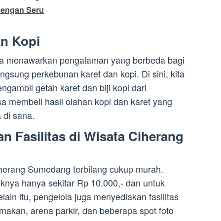
dengan Seru
an Kopi
a menawarkan pengalaman yang berbeda bagi
ngsung perkebunan karet dan kopi. Di sini, kita
gambil getah karet dan biji kopi dari
isa membeli hasil olahan kopi dan karet yang
a di sana.
n Fasilitas di Wisata Ciherang
iherang Sumedang terbilang cukup murah.
knya hanya sekitar Rp 10.000,- dan untuk
lain itu, pengelola juga menyediakan fasilitas
 makan, arena parkir, dan beberapa spot foto