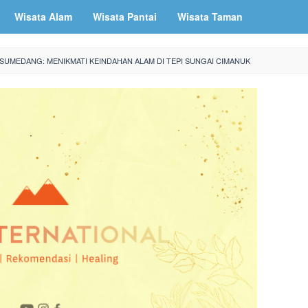
Wisata Alam
Wisata Pantai
Wisata Taman
SUMEDANG: MENIKMATI KEINDAHAN ALAM DI TEPI SUNGAI CIMANUK