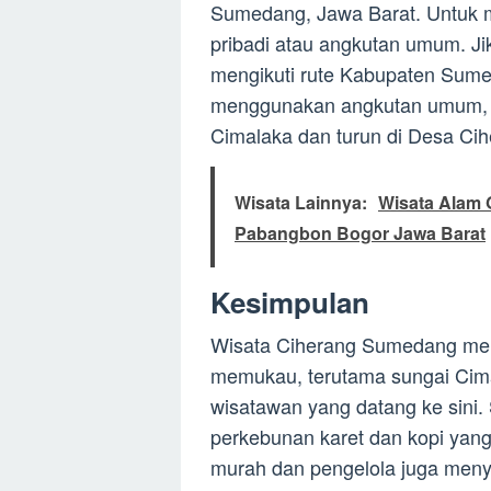
Sumedang, Jawa Barat. Untuk 
pribadi atau angkutan umum. Ji
mengikuti rute Kabupaten Sume
menggunakan angkutan umum, k
Cimalaka dan turun di Desa Cih
Wisata Lainnya:
Wisata Alam
Pabangbon Bogor Jawa Barat
Kesimpulan
Wisata Ciherang Sumedang men
memukau, terutama sungai Cima
wisatawan yang datang ke sini. S
perkebunan karet dan kopi yang
murah dan pengelola juga meny