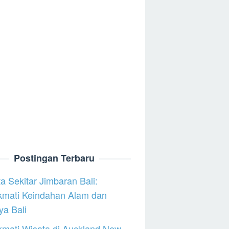
Postingan Terbaru
a Sekitar Jimbaran Bali:
kmati Keindahan Alam dan
a Bali
mati Wisata di Auckland New