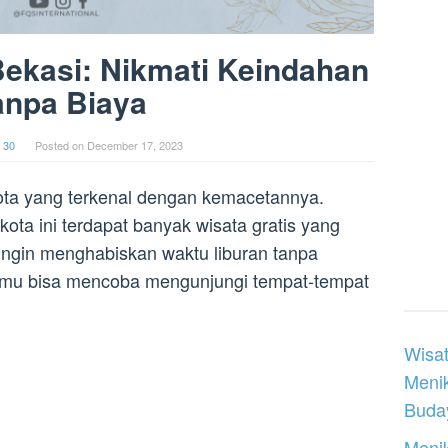
 Bekasi: Nikmati Keindahan
anpa Biaya
 30
Posted on
December 17, 2023
ota yang terkenal dengan kemacetannya.
ota ini terdapat banyak wisata gratis yang
u ingin menghabiskan waktu liburan tanpa
amu bisa mencoba mengunjungi tempat-tempat
Wisat
Meni
Buday
Menik