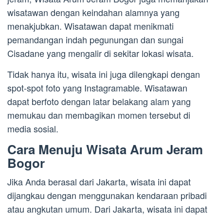
wisatawan dengan keindahan alamnya yang
menakjubkan. Wisatawan dapat menikmati
pemandangan indah pegunungan dan sungai
Cisadane yang mengalir di sekitar lokasi wisata.
Tidak hanya itu, wisata ini juga dilengkapi dengan
spot-spot foto yang Instagramable. Wisatawan
dapat berfoto dengan latar belakang alam yang
memukau dan membagikan momen tersebut di
media sosial.
Cara Menuju Wisata Arum Jeram
Bogor
Jika Anda berasal dari Jakarta, wisata ini dapat
dijangkau dengan menggunakan kendaraan pribadi
atau angkutan umum. Dari Jakarta, wisata ini dapat