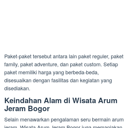
Paket-paket tersebut antara lain paket reguler, paket
family, paket adventure, dan paket custom. Setiap
paket memiliki harga yang berbeda-beda,
disesuaikan dengan fasilitas dan kegiatan yang
disediakan.
Keindahan Alam di Wisata Arum
Jeram Bogor
Selain menawarkan pengalaman seru bermain arum
jeram, Wisata Arum Jeram Bogor juga memanjakan