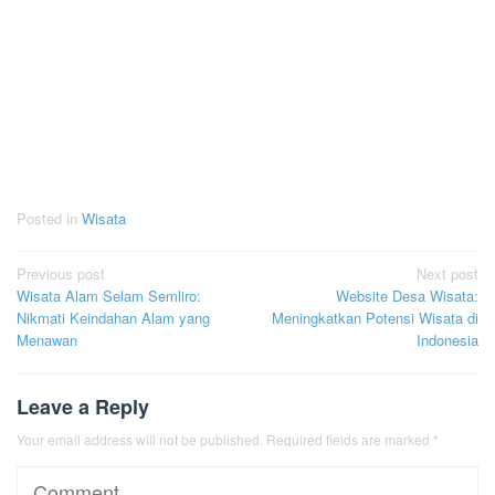
Posted in
Wisata
Post
Previous post
Next post
Wisata Alam Selam Semliro:
Website Desa Wisata:
navigation
Nikmati Keindahan Alam yang
Meningkatkan Potensi Wisata di
Menawan
Indonesia
Leave a Reply
Your email address will not be published.
Required fields are marked
*