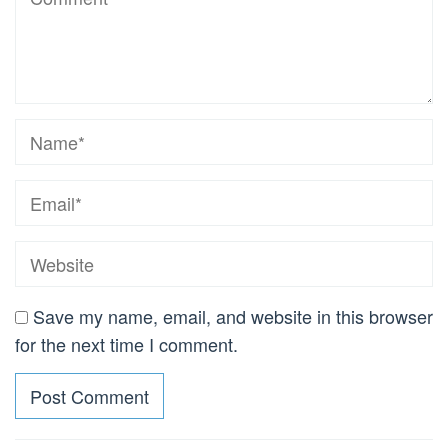
Save my name, email, and website in this browser
for the next time I comment.