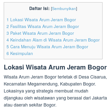
Daftar Isi:
[
Sembunyikan
]
1
Lokasi Wisata Arum Jeram Bogor
2
Fasilitas Wisata Arum Jeram Bogor
3
Paket Wisata Arum Jeram Bogor
4
Keindahan Alam di Wisata Arum Jeram Bogor
5
Cara Menuju Wisata Arum Jeram Bogor
6
Kesimpulan
Lokasi Wisata Arum Jeram Bogor
Wisata Arum Jeram Bogor terletak di Desa Cisarua,
Kecamatan Megamendung, Kabupaten Bogor.
Lokasinya yang strategis membuat mudah
dijangkau oleh wisatawan yang berasal dari Jakarta
atau daerah sekitar Bogor.