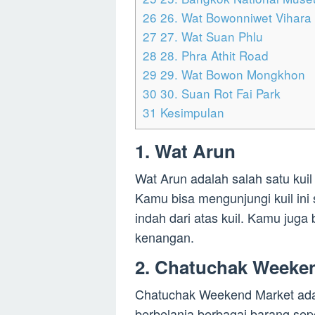
26
26. Wat Bowonniwet Vihara
27
27. Wat Suan Phlu
28
28. Phra Athit Road
29
29. Wat Bowon Mongkhon
30
30. Suan Rot Fai Park
31
Kesimpulan
1. Wat Arun
Wat Arun adalah salah satu kuil
Kamu bisa mengunjungi kuil in
indah dari atas kuil. Kamu juga 
kenangan.
2. Chatuchak Weeke
Chatuchak Weekend Market adal
berbelanja berbagai barang sepe