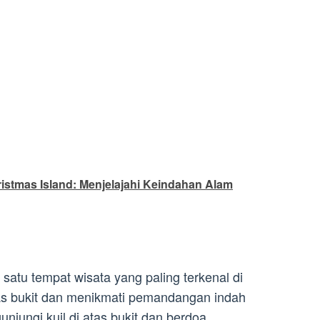
ristmas Island: Menjelajahi Keindahan Alam
satu tempat wisata yang paling terkenal di
as bukit dan menikmati pemandangan indah
njungi kuil di atas bukit dan berdoa.