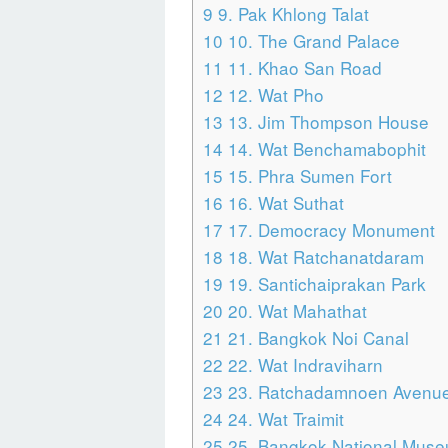
9
9. Pak Khlong Talat
10
10. The Grand Palace
11
11. Khao San Road
12
12. Wat Pho
13
13. Jim Thompson House
14
14. Wat Benchamabophit
15
15. Phra Sumen Fort
16
16. Wat Suthat
17
17. Democracy Monument
18
18. Wat Ratchanatdaram
19
19. Santichaiprakan Park
20
20. Wat Mahathat
21
21. Bangkok Noi Canal
22
22. Wat Indraviharn
23
23. Ratchadamnoen Avenu
24
24. Wat Traimit
25
25. Bangkok National Mus