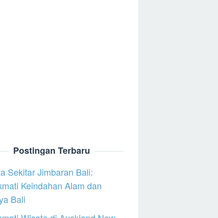
Postingan Terbaru
a Sekitar Jimbaran Bali:
kmati Keindahan Alam dan
a Bali
mati Wisata di Auckland New