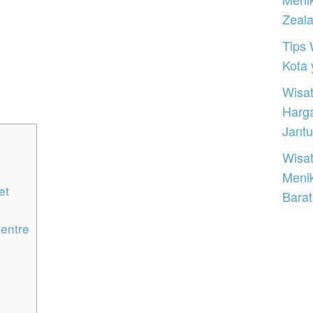
Zeal
Tips 
Kota
Wisat
Harg
Jantu
Wisat
Meni
et
Barat
Centre