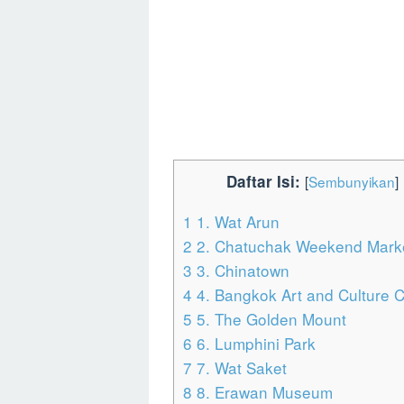
Daftar Isi:
[
Sembunyikan
]
1
1. Wat Arun
2
2. Chatuchak Weekend Mark
3
3. Chinatown
4
4. Bangkok Art and Culture 
5
5. The Golden Mount
6
6. Lumphini Park
7
7. Wat Saket
8
8. Erawan Museum