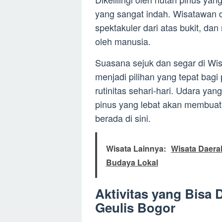
yang sangat indah. Wisatawan
spektakuler dari atas bukit, da
oleh manusia.
Suasana sejuk dan segar di Wi
menjadi pilihan yang tepat bagi
rutinitas sehari-hari. Udara yan
pinus yang lebat akan membua
berada di sini.
Wisata Lainnya:
Wisata Daera
Budaya Lokal
Aktivitas yang Bisa
Geulis Bogor