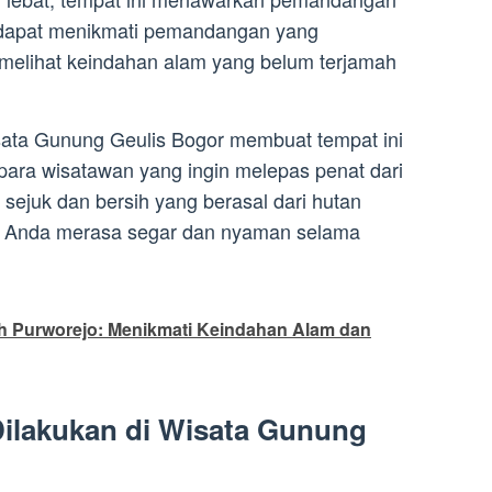
 dapat menikmati pemandangan yang
n melihat keindahan alam yang belum terjamah
sata Gunung Geulis Bogor membuat tempat ini
 para wisatawan yang ingin melepas penat dari
g sejuk dan bersih yang berasal dari hutan
t Anda merasa segar dan nyaman selama
h Purworejo: Menikmati Keindahan Alam dan
 Dilakukan di Wisata Gunung