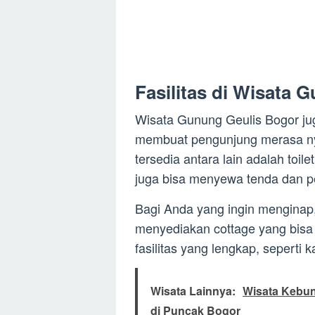
Fasilitas di Wisata 
Wisata Gunung Geulis Bogor ju
membuat pengunjung merasa nya
tersedia antara lain adalah toi
juga bisa menyewa tenda dan pe
Bagi Anda yang ingin menginap
menyediakan cottage yang bisa d
fasilitas yang lengkap, seperti
Wisata Lainnya:
Wisata Kebun
di Puncak Bogor