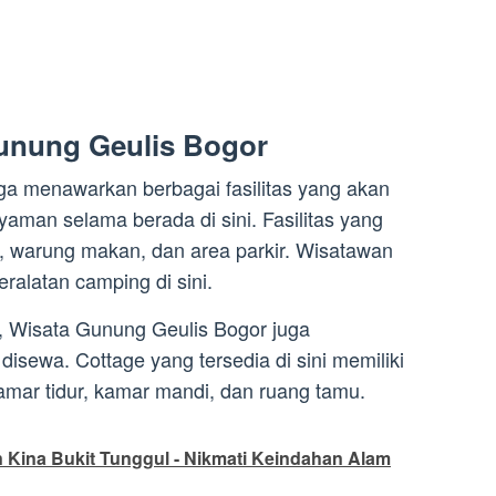
Gunung Geulis Bogor
ga menawarkan berbagai fasilitas yang akan
man selama berada di sini. Fasilitas yang
let, warung makan, dan area parkir. Wisatawan
ralatan camping di sini.
, Wisata Gunung Geulis Bogor juga
isewa. Cottage yang tersedia di sini memiliki
 kamar tidur, kamar mandi, dan ruang tamu.
 Kina Bukit Tunggul - Nikmati Keindahan Alam