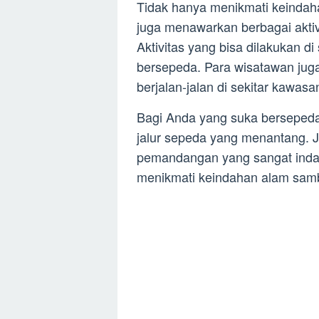
Tidak hanya menikmati keindah
juga menawarkan berbagai aktivi
Aktivitas yang bisa dilakukan di
bersepeda. Para wisatawan jug
berjalan-jalan di sekitar kawas
Bagi Anda yang suka berseped
jalur sepeda yang menantang. J
pemandangan yang sangat indah
menikmati keindahan alam samb