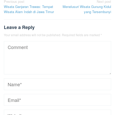
Post
Previous post
Next post
Wisata Ganjaran Trawas: Tempat
Menelusuri Wisata Gunung Kidul
navigation
Wisata Alam Indah di Jawa Timur
yang Tersembunyi
Leave a Reply
Your email address will not be published.
Required fields are marked
*