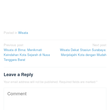
Posted in
Wisata
Post
Previous post
Next post
Wisata di Bima: Menikmati
Wisata Dekat Stasiun Surabaya:
navigation
Keindahan Kota Sejarah di Nusa
Menjelajahi Kota dengan Mudah
Tenggara Barat
Leave a Reply
Your email address will not be published.
Required fields are marked
*