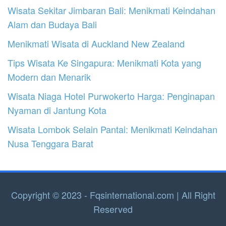
Wisata Sekitar Jimbaran Bali: Menikmati Keindahan
Alam dan Budaya Bali
Menikmati Wisata di Auckland New Zealand
Tips Wisata Ke Singapura: Menikmati Kota yang
Modern dan Menarik
Wisata Niaga Hotel Purwokerto Harga: Penginapan
Nyaman di Jantung Kota
Wisata Lombok Selain Pantai: Menikmati Keindahan
Nusa Tenggara Barat
Copyright © 2023 - Fqsinternational.com | All Right
Reserved