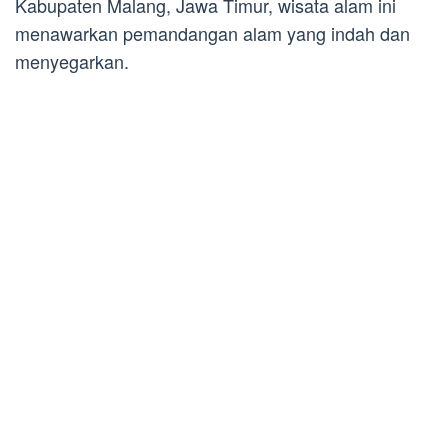
Kabupaten Malang, Jawa Timur, wisata alam ini
menawarkan pemandangan alam yang indah dan
menyegarkan.