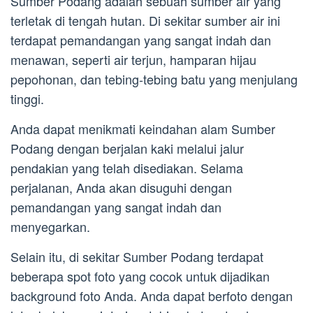
Sumber Podang adalah sebuah sumber air yang
terletak di tengah hutan. Di sekitar sumber air ini
terdapat pemandangan yang sangat indah dan
menawan, seperti air terjun, hamparan hijau
pepohonan, dan tebing-tebing batu yang menjulang
tinggi.
Anda dapat menikmati keindahan alam Sumber
Podang dengan berjalan kaki melalui jalur
pendakian yang telah disediakan. Selama
perjalanan, Anda akan disuguhi dengan
pemandangan yang sangat indah dan
menyegarkan.
Selain itu, di sekitar Sumber Podang terdapat
beberapa spot foto yang cocok untuk dijadikan
background foto Anda. Anda dapat berfoto dengan