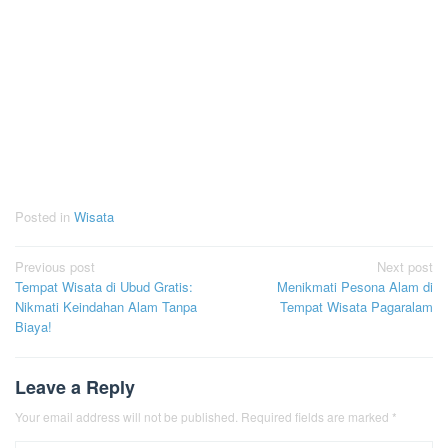
Posted in
Wisata
Post
Previous post
Next post
Tempat Wisata di Ubud Gratis:
Menikmati Pesona Alam di
navigation
Nikmati Keindahan Alam Tanpa
Tempat Wisata Pagaralam
Biaya!
Leave a Reply
Your email address will not be published.
Required fields are marked
*