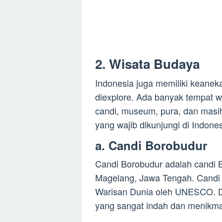
2. Wisata Budaya
Indonesia juga memiliki keane
diexplore. Ada banyak tempat wi
candi, museum, pura, dan masi
yang wajib dikunjungi di Indones
a. Candi Borobudur
Candi Borobudur adalah candi Bu
Magelang, Jawa Tengah. Candi in
Warisan Dunia oleh UNESCO. Di s
yang sangat indah dan menikma