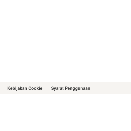
Kebijakan Cookie
Syarat Penggunaan