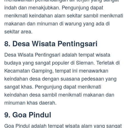
indah dan menakjubkan. Pengunjung dapat
menikmati keindahan alam sekitar sambil menikmati
makanan dan minuman di warung yang ada di
sekitar area.
8. Desa Wisata Pentingsari
Desa Wisata Pentingsari adalah tempat wisata
budaya yang sangat populer di Sleman. Terletak di
Kecamatan Gamping, tempat ini menawarkan
keindahan desa dengan suasana pedesaan yang
sangat khas. Pengunjung dapat menikmati
keindahan desa sambil menikmati makanan dan
minuman khas daerah.
9. Goa Pindul
Goa Pindul adalah tempat wisata alam yang sangat