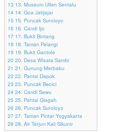
13
13. Museum Ullen Sentalu
14
14. Goa Jatijajar
15
15. Puncak Suroloyo
16
16. Candi Ijo
17
17. Bukit Bintang
18
18. Taman Pelangi
19
19. Bukit Gantole
20
20. Desa Wisata Sambi
21
21. Gunung Merbabu
22
22. Pantai Depok
23
23. Puncak Becici
24
24. Candi Sewu
25
25. Pantai Glagah
26
26. Puncak Suroloyo
27
27. Taman Pintar Yogyakarta
28
28. Air Terjun Kali Sikunir