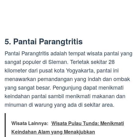
5. Pantai Parangtritis
Pantai Parangtritis adalah tempat wisata pantai yang
sangat populer di Sleman. Terletak sekitar 28
kilometer dari pusat kota Yogyakarta, pantai ini
menawarkan pemandangan yang indah dan ombak
yang sangat besar. Pengunjung dapat menikmati
keindahan pantai sambil menikmati makanan dan
minuman di warung yang ada di sekitar area.
Wisata Lainnya:
Wisata Pulau Tunda: Menikmati
Keindahan Alam yang Menakjubkan