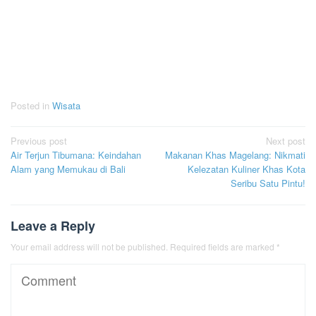
Posted in
Wisata
Post
Previous post
Next post
Air Terjun Tibumana: Keindahan
Makanan Khas Magelang: Nikmati
navigation
Alam yang Memukau di Bali
Kelezatan Kuliner Khas Kota
Seribu Satu Pintu!
Leave a Reply
Your email address will not be published.
Required fields are marked
*