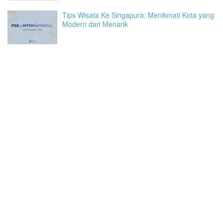
Tips Wisata Ke Singapura: Menikmati Kota yang
Modern dan Menarik