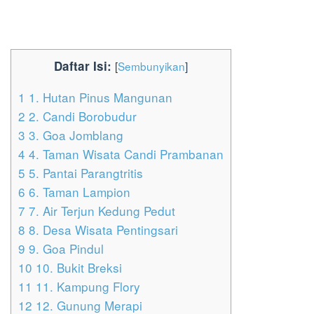
Daftar Isi:
[
Sembunyikan
]
1
1. Hutan Pinus Mangunan
2
2. Candi Borobudur
3
3. Goa Jomblang
4
4. Taman Wisata Candi Prambanan
5
5. Pantai Parangtritis
6
6. Taman Lampion
7
7. Air Terjun Kedung Pedut
8
8. Desa Wisata Pentingsari
9
9. Goa Pindul
10
10. Bukit Breksi
11
11. Kampung Flory
12
12. Gunung Merapi