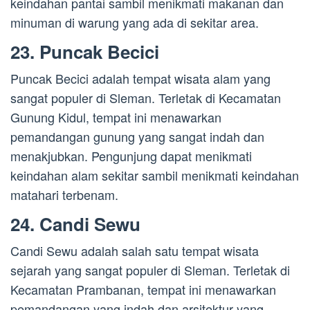
keindahan pantai sambil menikmati makanan dan
minuman di warung yang ada di sekitar area.
23. Puncak Becici
Puncak Becici adalah tempat wisata alam yang
sangat populer di Sleman. Terletak di Kecamatan
Gunung Kidul, tempat ini menawarkan
pemandangan gunung yang sangat indah dan
menakjubkan. Pengunjung dapat menikmati
keindahan alam sekitar sambil menikmati keindahan
matahari terbenam.
24. Candi Sewu
Candi Sewu adalah salah satu tempat wisata
sejarah yang sangat populer di Sleman. Terletak di
Kecamatan Prambanan, tempat ini menawarkan
pemandangan yang indah dan arsitektur yang