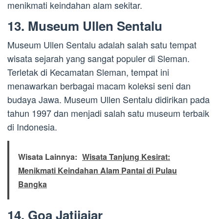
menikmati keindahan alam sekitar.
13. Museum Ullen Sentalu
Museum Ullen Sentalu adalah salah satu tempat
wisata sejarah yang sangat populer di Sleman.
Terletak di Kecamatan Sleman, tempat ini
menawarkan berbagai macam koleksi seni dan
budaya Jawa. Museum Ullen Sentalu didirikan pada
tahun 1997 dan menjadi salah satu museum terbaik
di Indonesia.
Wisata Lainnya:
Wisata Tanjung Kesirat:
Menikmati Keindahan Alam Pantai di Pulau
Bangka
14. Goa Jatijajar