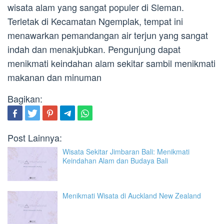
wisata alam yang sangat populer di Sleman.
Terletak di Kecamatan Ngemplak, tempat ini
menawarkan pemandangan air terjun yang sangat
indah dan menakjubkan. Pengunjung dapat
menikmati keindahan alam sekitar sambil menikmati
makanan dan minuman
Bagikan:
Post Lainnya:
Wisata Sekitar Jimbaran Bali: Menikmati
Keindahan Alam dan Budaya Bali
Menikmati Wisata di Auckland New Zealand