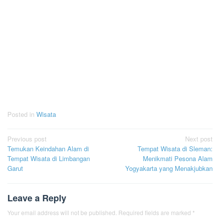
Posted in
Wisata
Post
Previous post
Next post
Temukan Keindahan Alam di
Tempat Wisata di Sleman:
navigation
Tempat Wisata di Limbangan
Menikmati Pesona Alam
Garut
Yogyakarta yang Menakjubkan
Leave a Reply
Your email address will not be published.
Required fields are marked
*