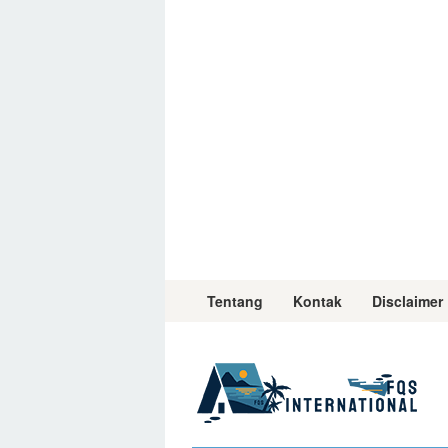
Skip
to
content
Tentang
Kontak
Disclaimer