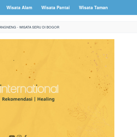
Wisata Alam
Wisata Pantai
Wisata Taman
ANGNENG - WISATA SERU DI BOGOR