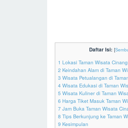
Daftar Isi:
[
Sembu
1
Lokasi Taman Wisata Cinan
2
Keindahan Alam di Taman Wi
3
Wisata Petualangan di Tama
4
Wisata Edukasi di Taman Wi
5
Wisata Kuliner di Taman Wis
6
Harga Tiket Masuk Taman Wi
7
Jam Buka Taman Wisata Cin
8
Tips Berkunjung ke Taman W
9
Kesimpulan