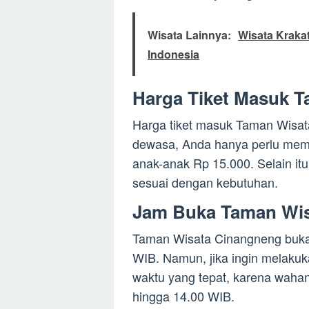
Wisata Lainnya:
Wisata Kraka
Indonesia
Harga Tiket Masuk 
Harga tiket masuk Taman Wisat
dewasa, Anda hanya perlu memb
anak-anak Rp 15.000. Selain itu
sesuai dengan kebutuhan.
Jam Buka Taman Wi
Taman Wisata Cinangneng buka s
WIB. Namun, jika ingin melakuka
waktu yang tepat, karena wahan
hingga 14.00 WIB.