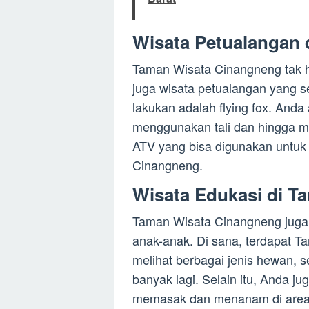
Wisata Petualangan
Taman Wisata Cinangneng tak 
juga wisata petualangan yang se
lakukan adalah flying fox. Anda
menggunakan tali dan hingga men
ATV yang bisa digunakan untuk 
Cinangneng.
Wisata Edukasi di 
Taman Wisata Cinangneng juga 
anak-anak. Di sana, terdapat
melihat berbagai jenis hewan, s
banyak lagi. Selain itu, Anda j
memasak dan menanam di area 