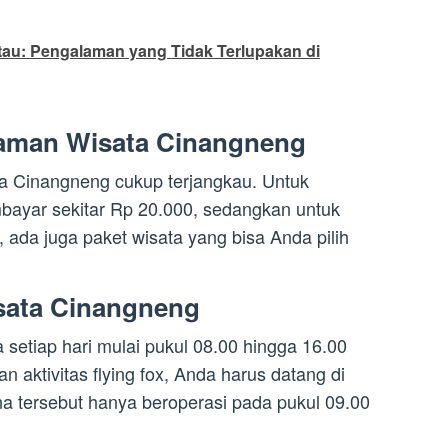
tau: Pengalaman yang Tidak Terlupakan di
Taman Wisata Cinangneng
a Cinangneng cukup terjangkau. Untuk
ayar sekitar Rp 20.000, sedangkan untuk
, ada juga paket wisata yang bisa Anda pilih
sata Cinangneng
etiap hari mulai pukul 08.00 hingga 16.00
n aktivitas flying fox, Anda harus datang di
a tersebut hanya beroperasi pada pukul 09.00