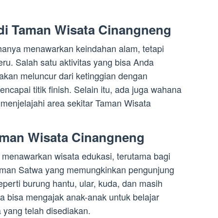
 di Taman Wisata Cinangneng
hanya menawarkan keindahan alam, tetapi
ru. Salah satu aktivitas yang bisa Anda
 akan meluncur dari ketinggian dengan
capai titik finish. Selain itu, ada juga wahana
menjelajahi area sekitar Taman Wisata
Taman Wisata Cinangneng
menawarkan wisata edukasi, terutama bagi
 Taman Satwa yang memungkinkan pengunjung
eperti burung hantu, ular, kuda, dan masih
uga bisa mengajak anak-anak untuk belajar
yang telah disediakan.