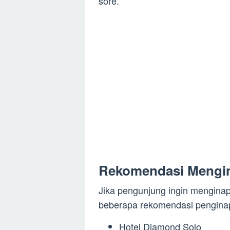
sore.
Rekomendasi Mengi
Jika pengunjung ingin menginap
beberapa rekomendasi penginapan
Hotel Diamond Solo