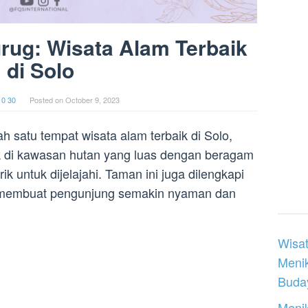
rug: Wisata Alam Terbaik
di Solo
 0 30
Posted on
October 9, 2023
 satu tempat wisata alam terbaik di Solo,
ak di kawasan hutan yang luas dengan beragam
ik untuk dijelajahi. Taman ini juga dilengkapi
g membuat pengunjung semakin nyaman dan
Wisat
Meni
Buday
Menik