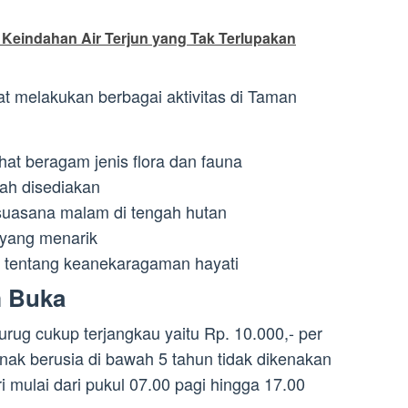
: Keindahan Air Terjun yang Tak Terlupakan
at melakukan berbagai aktivitas di Taman
hat beragam jenis flora dan fauna
lah disediakan
uasana malam di tengah hutan
 yang menarik
i tentang keanekaragaman hayati
m Buka
rug cukup terjangkau yaitu Rp. 10.000,- per
ak berusia di bawah 5 tahun tidak dikenakan
i mulai dari pukul 07.00 pagi hingga 17.00