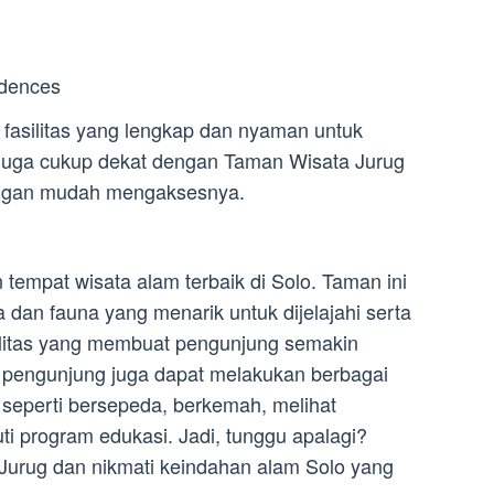
idences
 fasilitas yang lengkap dan nyaman untuk
a juga cukup dekat dengan Taman Wisata Jurug
engan mudah mengaksesnya.
empat wisata alam terbaik di Solo. Taman ini
 dan fauna yang menarik untuk dijelajahi serta
silitas yang membuat pengunjung semakin
u, pengunjung juga dapat melakukan berbagai
 seperti bersepeda, berkemah, melihat
ti program edukasi. Jadi, tunggu apalagi?
Jurug dan nikmati keindahan alam Solo yang