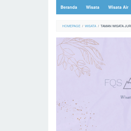
Beranda
Wisata
Wisata Air
HOMEPAGE
/
WISATA
/
TAMAN WISATA JUR