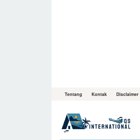
Skip
to
content
Tentang
Kontak
Disclaimer