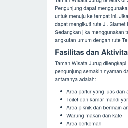
Pengunjung dapat menggunakan 
untuk menuju ke tempat ini. Ji
dapat mengikuti rute Jl. Slamet R
Sedangkan jika menggunakan t
angkutan umum dengan rute Ter
Fasilitas dan Aktivit
Taman Wisata Jurug dilengkapi 
pengunjung semakin nyaman dan 
antaranya adalah:
Area parkir yang luas dan
Toilet dan kamar mandi ya
Area piknik dan bermain a
Warung makan dan kafe
Area berkemah