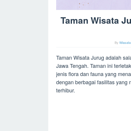
Taman Wisata Ju
By
Wiasata
Taman Wisata Jurug adalah salah
Jawa Tengah. Taman ini terlet
jenis flora dan fauna yang menar
dengan berbagai fasilitas yan
terhibur.