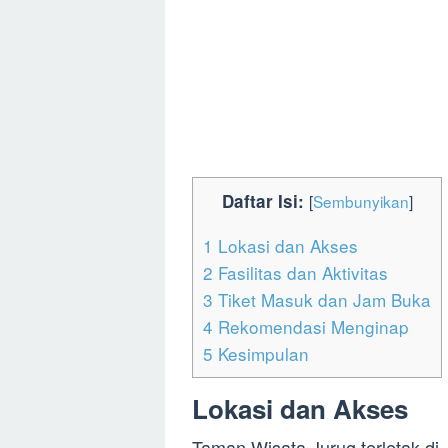
Daftar Isi:
[
Sembunyikan
]
1
Lokasi dan Akses
2
Fasilitas dan Aktivitas
3
Tiket Masuk dan Jam Buka
4
Rekomendasi Menginap
5
Kesimpulan
Lokasi dan Akses
Taman Wisata Jurug terletak di 