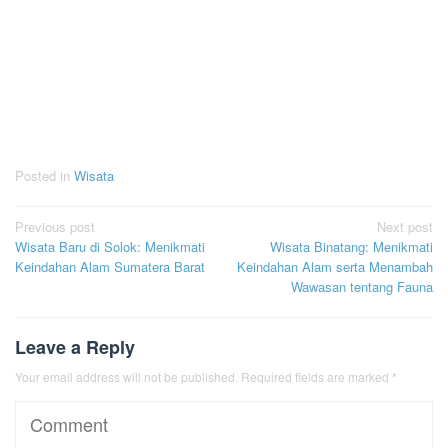
Posted in
Wisata
Post
Previous post
Next post
Wisata Baru di Solok: Menikmati
Wisata Binatang: Menikmati
navigation
Keindahan Alam Sumatera Barat
Keindahan Alam serta Menambah
Wawasan tentang Fauna
Leave a Reply
Your email address will not be published.
Required fields are marked
*