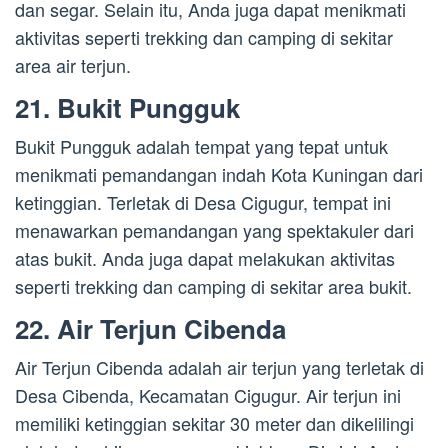
dan segar. Selain itu, Anda juga dapat menikmati
aktivitas seperti trekking dan camping di sekitar
area air terjun.
21. Bukit Pungguk
Bukit Pungguk adalah tempat yang tepat untuk
menikmati pemandangan indah Kota Kuningan dari
ketinggian. Terletak di Desa Cigugur, tempat ini
menawarkan pemandangan yang spektakuler dari
atas bukit. Anda juga dapat melakukan aktivitas
seperti trekking dan camping di sekitar area bukit.
22. Air Terjun Cibenda
Air Terjun Cibenda adalah air terjun yang terletak di
Desa Cibenda, Kecamatan Cigugur. Air terjun ini
memiliki ketinggian sekitar 30 meter dan dikelilingi