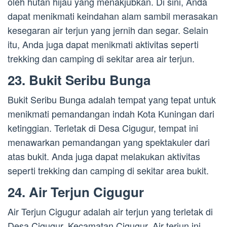
oleh hutan hijau yang menakjubkan. Di sini, Anda
dapat menikmati keindahan alam sambil merasakan
kesegaran air terjun yang jernih dan segar. Selain
itu, Anda juga dapat menikmati aktivitas seperti
trekking dan camping di sekitar area air terjun.
23. Bukit Seribu Bunga
Bukit Seribu Bunga adalah tempat yang tepat untuk
menikmati pemandangan indah Kota Kuningan dari
ketinggian. Terletak di Desa Cigugur, tempat ini
menawarkan pemandangan yang spektakuler dari
atas bukit. Anda juga dapat melakukan aktivitas
seperti trekking dan camping di sekitar area bukit.
24. Air Terjun Cigugur
Air Terjun Cigugur adalah air terjun yang terletak di
Desa Cigugur, Kecamatan Cigugur. Air terjun ini