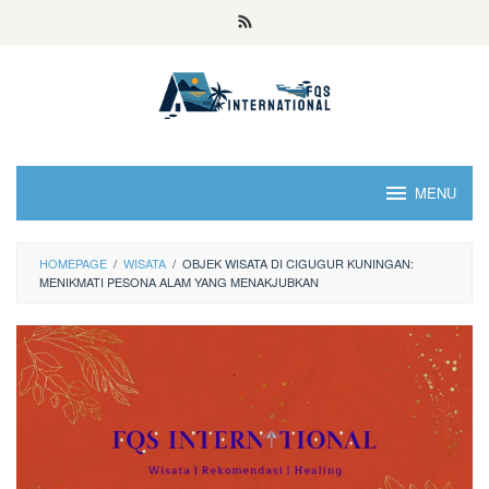
MENU
HOMEPAGE
/
WISATA
/
OBJEK WISATA DI CIGUGUR KUNINGAN:
MENIKMATI PESONA ALAM YANG MENAKJUBKAN