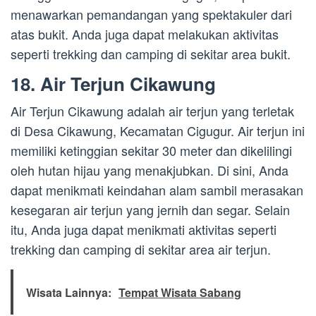
menawarkan pemandangan yang spektakuler dari
atas bukit. Anda juga dapat melakukan aktivitas
seperti trekking dan camping di sekitar area bukit.
18. Air Terjun Cikawung
Air Terjun Cikawung adalah air terjun yang terletak
di Desa Cikawung, Kecamatan Cigugur. Air terjun ini
memiliki ketinggian sekitar 30 meter dan dikelilingi
oleh hutan hijau yang menakjubkan. Di sini, Anda
dapat menikmati keindahan alam sambil merasakan
kesegaran air terjun yang jernih dan segar. Selain
itu, Anda juga dapat menikmati aktivitas seperti
trekking dan camping di sekitar area air terjun.
Wisata Lainnya:
Tempat Wisata Sabang