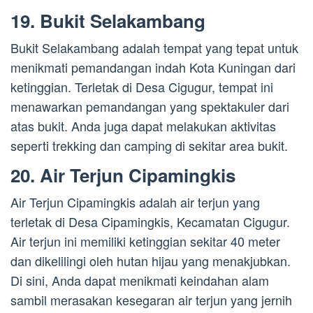
19. Bukit Selakambang
Bukit Selakambang adalah tempat yang tepat untuk
menikmati pemandangan indah Kota Kuningan dari
ketinggian. Terletak di Desa Cigugur, tempat ini
menawarkan pemandangan yang spektakuler dari
atas bukit. Anda juga dapat melakukan aktivitas
seperti trekking dan camping di sekitar area bukit.
20. Air Terjun Cipamingkis
Air Terjun Cipamingkis adalah air terjun yang
terletak di Desa Cipamingkis, Kecamatan Cigugur.
Air terjun ini memiliki ketinggian sekitar 40 meter
dan dikelilingi oleh hutan hijau yang menakjubkan.
Di sini, Anda dapat menikmati keindahan alam
sambil merasakan kesegaran air terjun yang jernih