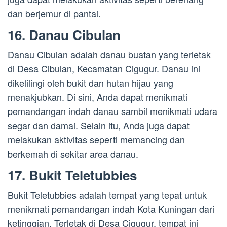
dan berjemur di pantai.
16. Danau Cibulan
Danau Cibulan adalah danau buatan yang terletak
di Desa Cibulan, Kecamatan Cigugur. Danau ini
dikelilingi oleh bukit dan hutan hijau yang
menakjubkan. Di sini, Anda dapat menikmati
pemandangan indah danau sambil menikmati udara
segar dan damai. Selain itu, Anda juga dapat
melakukan aktivitas seperti memancing dan
berkemah di sekitar area danau.
17. Bukit Teletubbies
Bukit Teletubbies adalah tempat yang tepat untuk
menikmati pemandangan indah Kota Kuningan dari
ketinggian. Terletak di Desa Cigugur, tempat ini