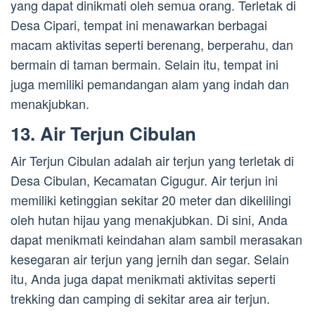
yang dapat dinikmati oleh semua orang. Terletak di
Desa Cipari, tempat ini menawarkan berbagai
macam aktivitas seperti berenang, berperahu, dan
bermain di taman bermain. Selain itu, tempat ini
juga memiliki pemandangan alam yang indah dan
menakjubkan.
13. Air Terjun Cibulan
Air Terjun Cibulan adalah air terjun yang terletak di
Desa Cibulan, Kecamatan Cigugur. Air terjun ini
memiliki ketinggian sekitar 20 meter dan dikelilingi
oleh hutan hijau yang menakjubkan. Di sini, Anda
dapat menikmati keindahan alam sambil merasakan
kesegaran air terjun yang jernih dan segar. Selain
itu, Anda juga dapat menikmati aktivitas seperti
trekking dan camping di sekitar area air terjun.