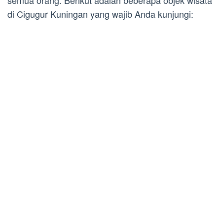
semua orang. Berikut adalah beberapa objek wisata
di Cigugur Kuningan yang wajib Anda kunjungi: