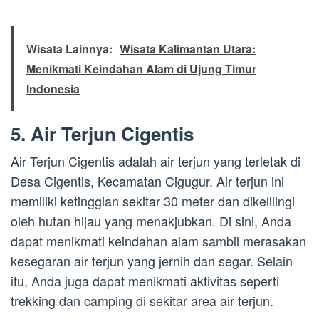
Wisata Lainnya:
Wisata Kalimantan Utara:
Menikmati Keindahan Alam di Ujung Timur
Indonesia
5. Air Terjun Cigentis
Air Terjun Cigentis adalah air terjun yang terletak di
Desa Cigentis, Kecamatan Cigugur. Air terjun ini
memiliki ketinggian sekitar 30 meter dan dikelilingi
oleh hutan hijau yang menakjubkan. Di sini, Anda
dapat menikmati keindahan alam sambil merasakan
kesegaran air terjun yang jernih dan segar. Selain
itu, Anda juga dapat menikmati aktivitas seperti
trekking dan camping di sekitar area air terjun.