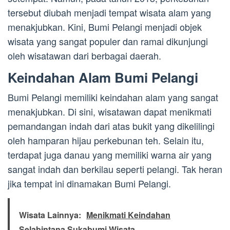
tersebut diubah menjadi tempat wisata alam yang
menakjubkan. Kini, Bumi Pelangi menjadi objek
wisata yang sangat populer dan ramai dikunjungi
oleh wisatawan dari berbagai daerah.
Keindahan Alam Bumi Pelangi
Bumi Pelangi memiliki keindahan alam yang sangat
menakjubkan. Di sini, wisatawan dapat menikmati
pemandangan indah dari atas bukit yang dikelilingi
oleh hamparan hijau perkebunan teh. Selain itu,
terdapat juga danau yang memiliki warna air yang
sangat indah dan berkilau seperti pelangi. Tak heran
jika tempat ini dinamakan Bumi Pelangi.
Wisata Lainnya:
Menikmati Keindahan
Selabintana Sukabumi Wisata