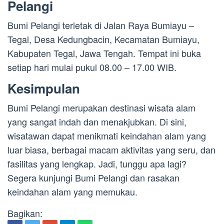
Pelangi
Bumi Pelangi terletak di Jalan Raya Bumiayu –
Tegal, Desa Kedungbacin, Kecamatan Bumiayu,
Kabupaten Tegal, Jawa Tengah. Tempat ini buka
setiap hari mulai pukul 08.00 – 17.00 WIB.
Kesimpulan
Bumi Pelangi merupakan destinasi wisata alam
yang sangat indah dan menakjubkan. Di sini,
wisatawan dapat menikmati keindahan alam yang
luar biasa, berbagai macam aktivitas yang seru, dan
fasilitas yang lengkap. Jadi, tunggu apa lagi?
Segera kunjungi Bumi Pelangi dan rasakan
keindahan alam yang memukau.
Bagikan: