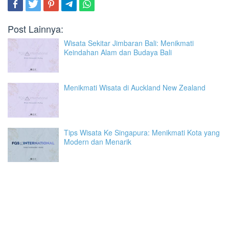
Post Lainnya:
Wisata Sekitar Jimbaran Bali: Menikmati
Keindahan Alam dan Budaya Bali
Menikmati Wisata di Auckland New Zealand
Tips Wisata Ke Singapura: Menikmati Kota yang
Modern dan Menarik