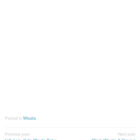
Posted in
Wisata
Post
Previous post
Next post