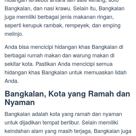
Bangkalan, dan nasi krawu. Selain itu, Bangkalan
juga memiliki berbagai jenis makanan ringan,
seperti kerupuk rambak, rempeyek, dan emping
melinjo.
Anda bisa mencicipi hidangan khas Bangkalan di
berbagai rumah makan dan warung makan di
sekitar kota. Pastikan Anda mencicipi semua
hidangan khas Bangkalan untuk memuaskan lidah
Anda.
Bangkalan, Kota yang Ramah dan
Nyaman
Bangkalan adalah kota yang ramah dan nyaman
untuk dijadikan tempat berlibur. Selain memiliki
keindahan alam yang masih terjaga, Bangkalan juga