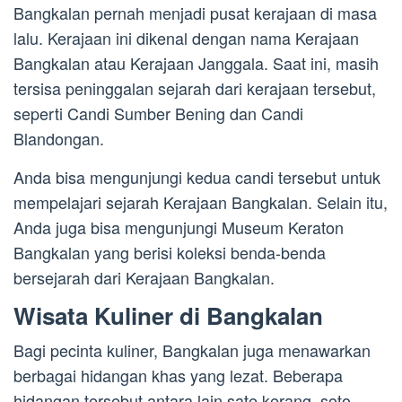
Bangkalan pernah menjadi pusat kerajaan di masa
lalu. Kerajaan ini dikenal dengan nama Kerajaan
Bangkalan atau Kerajaan Janggala. Saat ini, masih
tersisa peninggalan sejarah dari kerajaan tersebut,
seperti Candi Sumber Bening dan Candi
Blandongan.
Anda bisa mengunjungi kedua candi tersebut untuk
mempelajari sejarah Kerajaan Bangkalan. Selain itu,
Anda juga bisa mengunjungi Museum Keraton
Bangkalan yang berisi koleksi benda-benda
bersejarah dari Kerajaan Bangkalan.
Wisata Kuliner di Bangkalan
Bagi pecinta kuliner, Bangkalan juga menawarkan
berbagai hidangan khas yang lezat. Beberapa
hidangan tersebut antara lain sate kerang, soto