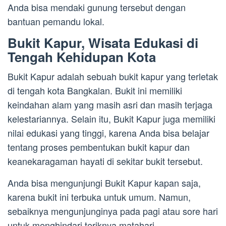
Anda bisa mendaki gunung tersebut dengan
bantuan pemandu lokal.
Bukit Kapur, Wisata Edukasi di
Tengah Kehidupan Kota
Bukit Kapur adalah sebuah bukit kapur yang terletak
di tengah kota Bangkalan. Bukit ini memiliki
keindahan alam yang masih asri dan masih terjaga
kelestariannya. Selain itu, Bukit Kapur juga memiliki
nilai edukasi yang tinggi, karena Anda bisa belajar
tentang proses pembentukan bukit kapur dan
keanekaragaman hayati di sekitar bukit tersebut.
Anda bisa mengunjungi Bukit Kapur kapan saja,
karena bukit ini terbuka untuk umum. Namun,
sebaiknya mengunjunginya pada pagi atau sore hari
untuk menghindari teriknya matahari.