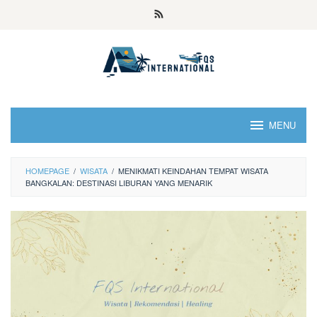
MENU
HOMEPAGE
/
WISATA
/
MENIKMATI KEINDAHAN TEMPAT WISATA
BANGKALAN: DESTINASI LIBURAN YANG MENARIK