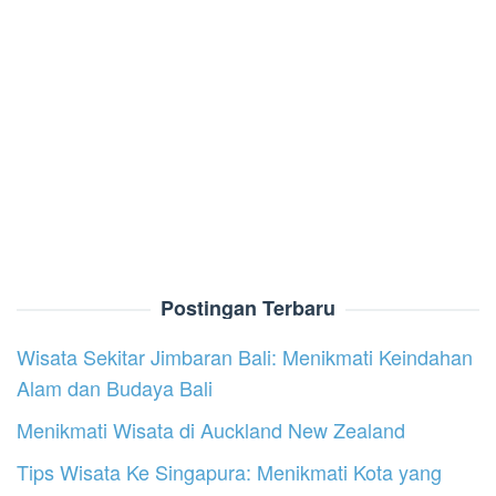
Postingan Terbaru
Wisata Sekitar Jimbaran Bali: Menikmati Keindahan
Alam dan Budaya Bali
Menikmati Wisata di Auckland New Zealand
Tips Wisata Ke Singapura: Menikmati Kota yang