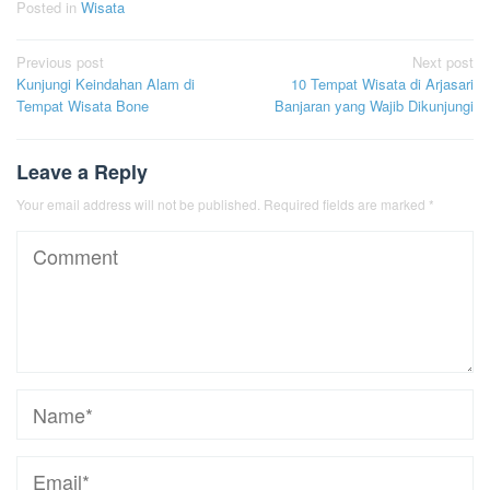
Posted in
Wisata
Post
Previous post
Next post
Kunjungi Keindahan Alam di
10 Tempat Wisata di Arjasari
navigation
Tempat Wisata Bone
Banjaran yang Wajib Dikunjungi
Leave a Reply
Your email address will not be published.
Required fields are marked
*