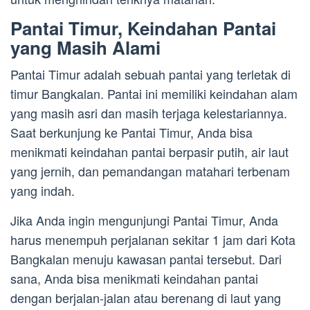
Pantai Timur, Keindahan Pantai
yang Masih Alami
Pantai Timur adalah sebuah pantai yang terletak di
timur Bangkalan. Pantai ini memiliki keindahan alam
yang masih asri dan masih terjaga kelestariannya.
Saat berkunjung ke Pantai Timur, Anda bisa
menikmati keindahan pantai berpasir putih, air laut
yang jernih, dan pemandangan matahari terbenam
yang indah.
Jika Anda ingin mengunjungi Pantai Timur, Anda
harus menempuh perjalanan sekitar 1 jam dari Kota
Bangkalan menuju kawasan pantai tersebut. Dari
sana, Anda bisa menikmati keindahan pantai
dengan berjalan-jalan atau berenang di laut yang