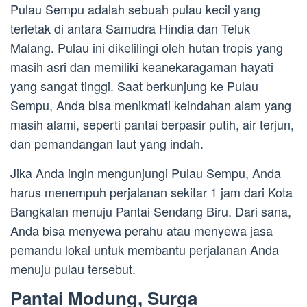
Pulau Sempu adalah sebuah pulau kecil yang
terletak di antara Samudra Hindia dan Teluk
Malang. Pulau ini dikelilingi oleh hutan tropis yang
masih asri dan memiliki keanekaragaman hayati
yang sangat tinggi. Saat berkunjung ke Pulau
Sempu, Anda bisa menikmati keindahan alam yang
masih alami, seperti pantai berpasir putih, air terjun,
dan pemandangan laut yang indah.
Jika Anda ingin mengunjungi Pulau Sempu, Anda
harus menempuh perjalanan sekitar 1 jam dari Kota
Bangkalan menuju Pantai Sendang Biru. Dari sana,
Anda bisa menyewa perahu atau menyewa jasa
pemandu lokal untuk membantu perjalanan Anda
menuju pulau tersebut.
Pantai Modung, Surga