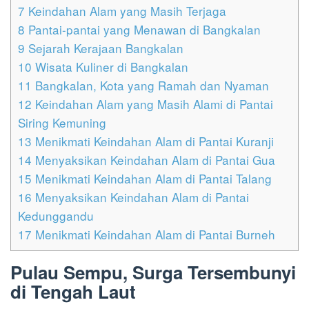
7
Keindahan Alam yang Masih Terjaga
8
Pantai-pantai yang Menawan di Bangkalan
9
Sejarah Kerajaan Bangkalan
10
Wisata Kuliner di Bangkalan
11
Bangkalan, Kota yang Ramah dan Nyaman
12
Keindahan Alam yang Masih Alami di Pantai
Siring Kemuning
13
Menikmati Keindahan Alam di Pantai Kuranji
14
Menyaksikan Keindahan Alam di Pantai Gua
15
Menikmati Keindahan Alam di Pantai Talang
16
Menyaksikan Keindahan Alam di Pantai
Kedunggandu
17
Menikmati Keindahan Alam di Pantai Burneh
Pulau Sempu, Surga Tersembunyi
di Tengah Laut