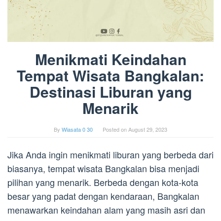
Menikmati Keindahan
Tempat Wisata Bangkalan:
Destinasi Liburan yang
Menarik
By
Wiasata 0 30
Posted on
August 29, 2023
Jika Anda ingin menikmati liburan yang berbeda dari
biasanya, tempat wisata Bangkalan bisa menjadi
pilihan yang menarik. Berbeda dengan kota-kota
besar yang padat dengan kendaraan, Bangkalan
menawarkan keindahan alam yang masih asri dan