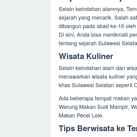
Selain keindahan alamnya, Temp
sejarah yang menarik. Salah s
dibangun pada abad ke-16 oleh
Di sini, Anda bisa menikmati p
tentang sejarah Sulawesi Selata
Wisata Kuliner
Selain keindahan alam dan wisa
menawarkan wisata kuliner yang
khas Sulawesi Selatan seperti 
Ada beberapa tempat makan yan
Warung Makan Sudi Mampir, W
Makan Pecel Lele.
Tips Berwisata ke T