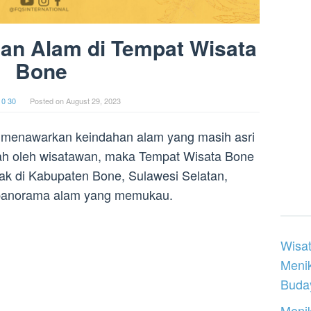
an Alam di Tempat Wisata
Bone
 0 30
Posted on
August 29, 2023
 menawarkan keindahan alam yang masih asri
mah oleh wisatawan, maka Tempat Wisata Bone
etak di Kabupaten Bone, Sulawesi Selatan,
 panorama alam yang memukau.
Wisat
Meni
Buday
Menik