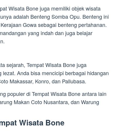
at Wisata Bone juga memiliki objek wisata
atunya adalah Benteng Somba Opu. Benteng ini
 Kerajaan Gowa sebagai benteng pertahanan.
emandangan yang indah dan juga belajar
n.
ta sejarah, Tempat Wisata Bone juga
 lezat. Anda bisa mencicipi berbagai hidangan
Coto Makassar, Konro, dan Pallubasa.
g populer di Tempat Wisata Bone antara lain
arung Makan Coto Nusantara, dan Warung
empat Wisata Bone