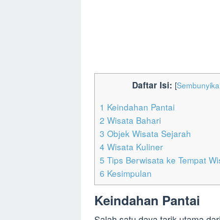
Daftar Isi:
[
Sembunyika
1
Keindahan Pantai
2
Wisata Bahari
3
Objek Wisata Sejarah
4
Wisata Kuliner
5
Tips Berwisata ke Tempat Wi
6
Kesimpulan
Keindahan Pantai
Salah satu daya tarik utama da