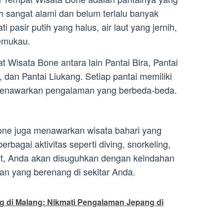
ih sangat alami dan belum terlalu banyak
pasir putih yang halus, air laut yang jernih,
emukau.
t Wisata Bone antara lain Pantai Bira, Pantai
 dan Pantai Liukang. Setiap pantai memiliki
 menawarkan pengalaman yang berbeda-beda.
Bone juga menawarkan wisata bahari yang
bagai aktivitas seperti diving, snorkeling,
ut, Anda akan disuguhkan dengan keindahan
n yang berenang di sekitar Anda.
g di Malang: Nikmati Pengalaman Jepang di