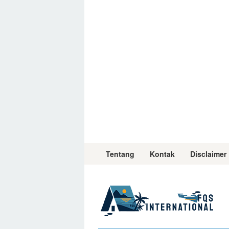
Skip
to
content
Tentang
Kontak
Disclaimer