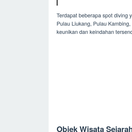
Terdapat beberapa spot diving 
Pulau Liukang, Pulau Kambing, 
keunikan dan keindahan tersendi
Objek Wisata Sejara