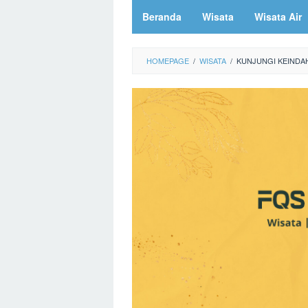
Beranda
Wisata
Wisata Air
HOMEPAGE
/
WISATA
/
KUNJUNGI KEINDAH