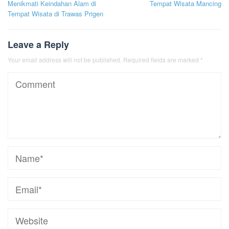
Menikmati Keindahan Alam di
Tempat Wisata Mancing
navigation
Tempat Wisata di Trawas Prigen
Leave a Reply
Your email address will not be published.
Required fields are marked
*