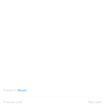
Posted in
Wisata
Post
Previous post
Next post