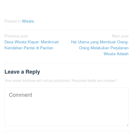
Posted in
Wisata
Post
Previous post
Next post
Desa Wisata Klayar: Menikmati
Hal Utama yang Membuat Orang-
navigation
Keindahan Pantai di Pacitan
Orang Melakukan Perjalanan
Wisata Adalah
Leave a Reply
Your email address will not be published.
Required fields are marked
*