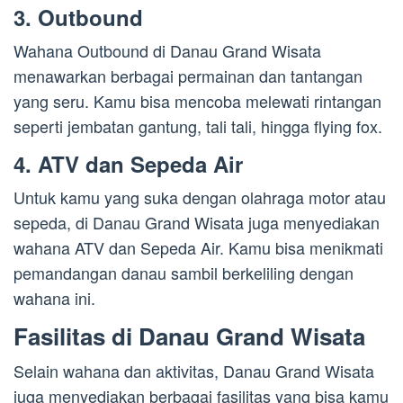
3. Outbound
Wahana Outbound di Danau Grand Wisata
menawarkan berbagai permainan dan tantangan
yang seru. Kamu bisa mencoba melewati rintangan
seperti jembatan gantung, tali tali, hingga flying fox.
4. ATV dan Sepeda Air
Untuk kamu yang suka dengan olahraga motor atau
sepeda, di Danau Grand Wisata juga menyediakan
wahana ATV dan Sepeda Air. Kamu bisa menikmati
pemandangan danau sambil berkeliling dengan
wahana ini.
Fasilitas di Danau Grand Wisata
Selain wahana dan aktivitas, Danau Grand Wisata
juga menyediakan berbagai fasilitas yang bisa kamu