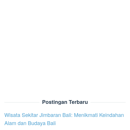
Postingan Terbaru
Wisata Sekitar Jimbaran Bali: Menikmati Keindahan
Alam dan Budaya Bali