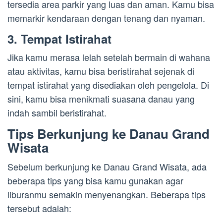
tersedia area parkir yang luas dan aman. Kamu bisa
memarkir kendaraan dengan tenang dan nyaman.
3. Tempat Istirahat
Jika kamu merasa lelah setelah bermain di wahana
atau aktivitas, kamu bisa beristirahat sejenak di
tempat istirahat yang disediakan oleh pengelola. Di
sini, kamu bisa menikmati suasana danau yang
indah sambil beristirahat.
Tips Berkunjung ke Danau Grand
Wisata
Sebelum berkunjung ke Danau Grand Wisata, ada
beberapa tips yang bisa kamu gunakan agar
liburanmu semakin menyenangkan. Beberapa tips
tersebut adalah: