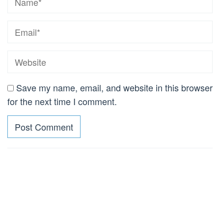
Save my name, email, and website in this browser
for the next time I comment.