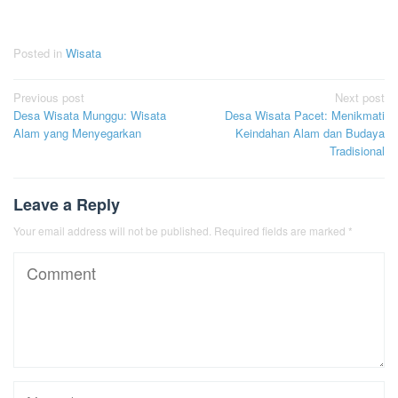
Posted in
Wisata
Post
Previous post
Next post
Desa Wisata Munggu: Wisata
Desa Wisata Pacet: Menikmati
navigation
Alam yang Menyegarkan
Keindahan Alam dan Budaya
Tradisional
Leave a Reply
Your email address will not be published.
Required fields are marked
*