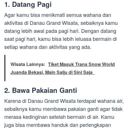
1. Datang Pagi
Agar kamu bisa menikmati semua wahana dan
aktivitas di Danau Grand Wisata, sebaiknya kamu
datang lebih awal pada pagi hari. Dengan datang
saat pagi hari, kamu bisa lebih leluasa bermain di
setiap wahana dan aktivitas yang ada.
Wisata Lainnya:
Tiket Masuk Trans Snow World
Juanda Bekasi, Main Salju di Sini Saja
2. Bawa Pakaian Ganti
Karena di Danau Grand Wisata terdapat wahana air,
sebaiknya kamu membawa pakaian ganti agar tidak
merasa kedinginan setelah bermain di air. Kamu
juga bisa membawa handuk dan perlengkapan