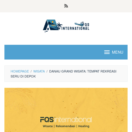
MENU
HOMEPAGE
/
WISATA
/
DANAU GRAND WISATA: TEMPAT REKREASI
SERU DI DEPOK