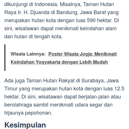
dikunjungi di Indonesia. Misalnya, Taman Hutan
Raya Ir. H. Djuanda di Bandung, Jawa Barat yang
merupakan hutan kota dengan luas 590 hektar. Di
sini, wisatawan dapat menikmati keindahan alam
dan hutan di tengah kota.
Wisata Lainnya:
Poster Wisata Jogja: Menikmati
Keindahan Yogyakarta dengan Lebih Mudah
Ada juga Taman Hutan Rakyat di Surabaya, Jawa
Timur yang merupakan hutan kota dengan luas 12.5
hektar. Di sini, wisatawan dapat berjalan-jalan atau
berolahraga sambil menikmati udara segar dan
hijaunya pepohonan.
Kesimpulan