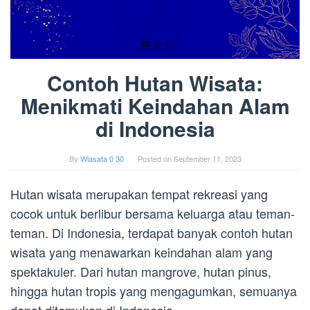
Contoh Hutan Wisata:
Menikmati Keindahan Alam
di Indonesia
By
Wiasata 0 30
Posted on
September 11, 2023
Hutan wisata merupakan tempat rekreasi yang
cocok untuk berlibur bersama keluarga atau teman-
teman. Di Indonesia, terdapat banyak contoh hutan
wisata yang menawarkan keindahan alam yang
spektakuler. Dari hutan mangrove, hutan pinus,
hingga hutan tropis yang mengagumkan, semuanya