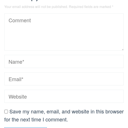
Your email address will not be published.
Required fields are marked
*
Save my name, email, and website in this browser
for the next time I comment.