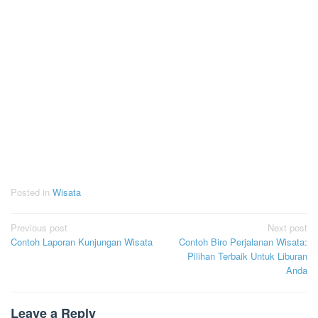
Posted in
Wisata
Post
Previous post
Next post
Contoh Laporan Kunjungan Wisata
Contoh Biro Perjalanan Wisata:
navigation
Pilihan Terbaik Untuk Liburan
Anda
Leave a Reply