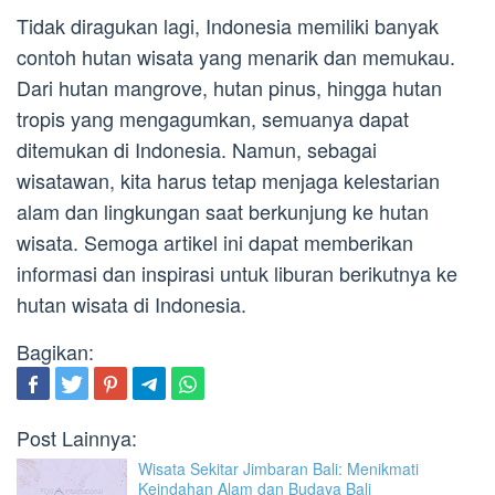
Tidak diragukan lagi, Indonesia memiliki banyak
contoh hutan wisata yang menarik dan memukau.
Dari hutan mangrove, hutan pinus, hingga hutan
tropis yang mengagumkan, semuanya dapat
ditemukan di Indonesia. Namun, sebagai
wisatawan, kita harus tetap menjaga kelestarian
alam dan lingkungan saat berkunjung ke hutan
wisata. Semoga artikel ini dapat memberikan
informasi dan inspirasi untuk liburan berikutnya ke
hutan wisata di Indonesia.
Bagikan:
Post Lainnya:
Wisata Sekitar Jimbaran Bali: Menikmati
Keindahan Alam dan Budaya Bali