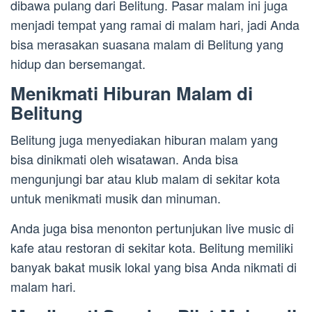
dibawa pulang dari Belitung. Pasar malam ini juga
menjadi tempat yang ramai di malam hari, jadi Anda
bisa merasakan suasana malam di Belitung yang
hidup dan bersemangat.
Menikmati Hiburan Malam di
Belitung
Belitung juga menyediakan hiburan malam yang
bisa dinikmati oleh wisatawan. Anda bisa
mengunjungi bar atau klub malam di sekitar kota
untuk menikmati musik dan minuman.
Anda juga bisa menonton pertunjukan live music di
kafe atau restoran di sekitar kota. Belitung memiliki
banyak bakat musik lokal yang bisa Anda nikmati di
malam hari.