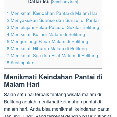
Daftar Isi:
[
Sembunyikan
]
1
Menikmati Keindahan Pantai di Malam Hari
2
Menyaksikan Sunrise dan Sunset di Pantai
3
Menjelajahi Pulau-Pulau di Sekitar Belitung
4
Menikmati Kuliner Malam di Belitung
5
Mengunjungi Pasar Malam di Belitung
6
Menikmati Hiburan Malam di Belitung
7
Menikmati Spa dan Pijat Malam di Belitung
8
Kesimpulan
Menikmati Keindahan Pantai di
Malam Hari
Salah satu hal terbaik tentang wisata malam di
Belitung adalah menikmati keindahan pantai di
malam hari. Anda bisa menikmati keindahan pantai
Tanjung Tinggi yang terkenal dengan pasir putihnya