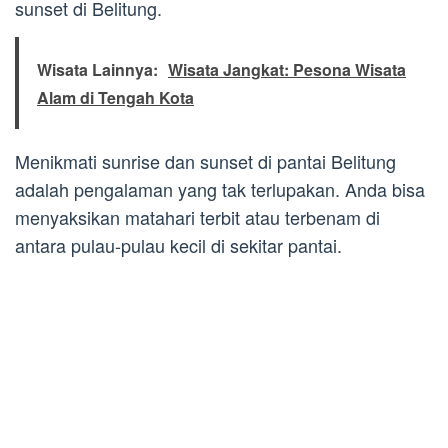
sunset di Belitung.
Wisata Lainnya:
Wisata Jangkat: Pesona Wisata
Alam di Tengah Kota
Menikmati sunrise dan sunset di pantai Belitung
adalah pengalaman yang tak terlupakan. Anda bisa
menyaksikan matahari terbit atau terbenam di
antara pulau-pulau kecil di sekitar pantai.