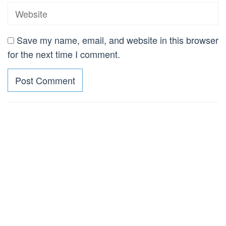
Save my name, email, and website in this browser
for the next time I comment.