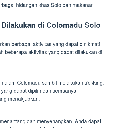
erbagai hidangan khas Solo dan makanan
t Dilakukan di Colomadu Solo
an berbagai aktivitas yang dapat dinikmati
h beberapa aktivitas yang dapat dilakukan di
n alam Colomadu sambil melakukan trekking.
g yang dapat dipilih dan semuanya
ang menakjubkan.
ang menantang dan menyenangkan. Anda dapat