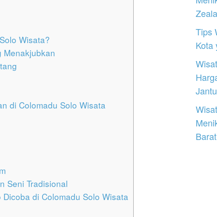
Zeal
Tips 
Solo Wisata?
Kota
g Menakjubkan
Wisat
ntang
Harg
Jantu
an di Colomadu Solo Wisata
Wisat
Meni
Barat
um
 Seni Tradisional
b Dicoba di Colomadu Solo Wisata