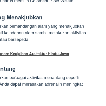
 harus memilih Colomadu Solo Wisata
ang Menakjubkan
rkan pemandangan alam yang menakjubkan
i keindahan alam sambil melakukan aktivitas
, atau bersepeda.
nan: Keajaiban Arsitektur Hindu-Jawa
antang
an berbagai aktivitas menantang seperti
ll. Anda dapat merasakan adrenalin meningkat