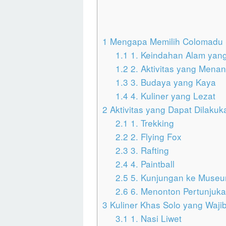
1
Mengapa Memilih Colomadu 
1.1
1. Keindahan Alam yan
1.2
2. Aktivitas yang Mena
1.3
3. Budaya yang Kaya
1.4
4. Kuliner yang Lezat
2
Aktivitas yang Dapat Dilakuk
2.1
1. Trekking
2.2
2. Flying Fox
2.3
3. Rafting
2.4
4. Paintball
2.5
5. Kunjungan ke Muse
2.6
6. Menonton Pertunjukan
3
Kuliner Khas Solo yang Waji
3.1
1. Nasi Liwet