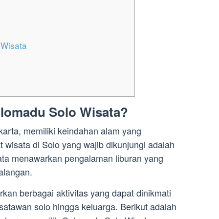
 Wisata
lomadu Solo Wisata?
karta, memiliki keindahan alam yang
 wisata di Solo yang wajib dikunjungi adalah
ta menawarkan pengalaman liburan yang
alangan.
an berbagai aktivitas yang dapat dinikmati
satawan solo hingga keluarga. Berikut adalah