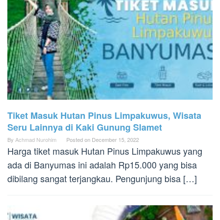
Tiket Masuk Hutan Pinus Limpakuwus, Wisata
Seru Lainnya di Kaki Gunung Slamet
By
Achmad Nurohim
Posted on
December 15, 2022
Harga tiket masuk Hutan Pinus Limpakuwus yang
ada di Banyumas ini adalah Rp15.000 yang bisa
dibilang sangat terjangkau. Pengunjung bisa […]