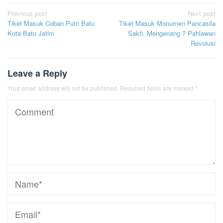
Post
Previous post
Next post
Tiket Masuk Coban Putri Batu
Tiket Masuk Monumen Pancasila
navigation
Kota Batu Jatim
Sakti, Mengenang 7 Pahlawan
Revolusi
Leave a Reply
Your email address will not be published.
Required fields are marked
*