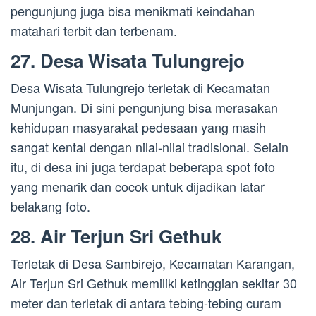
pengunjung juga bisa menikmati keindahan
matahari terbit dan terbenam.
27. Desa Wisata Tulungrejo
Desa Wisata Tulungrejo terletak di Kecamatan
Munjungan. Di sini pengunjung bisa merasakan
kehidupan masyarakat pedesaan yang masih
sangat kental dengan nilai-nilai tradisional. Selain
itu, di desa ini juga terdapat beberapa spot foto
yang menarik dan cocok untuk dijadikan latar
belakang foto.
28. Air Terjun Sri Gethuk
Terletak di Desa Sambirejo, Kecamatan Karangan,
Air Terjun Sri Gethuk memiliki ketinggian sekitar 30
meter dan terletak di antara tebing-tebing curam