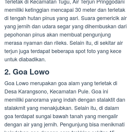
Terletak di Kecamatan Tugu, Air Terjun Pringgodani
memiliki ketinggian mencapai 30 meter dan terletak
di tengah hutan pinus yang asri. Suara gemericik air
yang jernih dan udara segar yang dihembuskan dari
pepohonan pinus akan membuat pengunjung
merasa nyaman dan rileks. Selain itu, di sekitar air
terjun juga terdapat beberapa spot foto yang kece
untuk diabadikan.
2. Goa Lowo
Goa Lowo merupakan goa alam yang terletak di
Desa Karangsono, Kecamatan Pule. Goa ini
memiliki panorama yang indah dengan stalaktit dan
stalakmit yang menakjubkan. Selain itu, di dalam
goa terdapat sungai bawah tanah yang mengalir
dengan air yang jernih. Pengunjung bisa menikmati