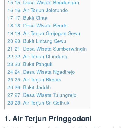
15
15. Desa Wisata Bendungan
16
16. Air Terjun Jolotundo
17
17. Bukit Cinta
18
18. Desa Wisata Bendo
19
19. Air Terjun Grojogan Sewu
20
20. Bukit Lintang Sewu
21
21. Desa Wisata Sumberwringin
22
22. Air Terjun Dlundung
23
23. Bukit Panguk
24
24. Desa Wisata Ngadirejo
25
25. Air Terjun Bledak
26
26. Bukit Jaddih
27
27. Desa Wisata Tulungrejo
28
28. Air Terjun Sri Gethuk
1. Air Terjun Pringgodani