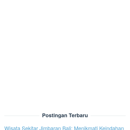
Postingan Terbaru
Wisata Sekitar Jimbaran Bali: Menikmati Keindahan