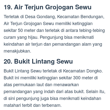
19. Air Terjun Grojogan Sewu
Terletak di Desa Gondang, Kecamatan Bendungan,
Air Terjun Grojogan Sewu memiliki ketinggian
sekitar 50 meter dan terletak di antara tebing-tebing
curam yang hijau. Pengunjung bisa menikmati
keindahan air terjun dan pemandangan alam yang
menakjubkan.
20. Bukit Lintang Sewu
Bukit Lintang Sewu terletak di Kecamatan Dongko.
Bukit ini memiliki ketinggian sekitar 300 meter di
atas permukaan laut dan menawarkan
pemandangan yang indah dari atas bukit. Selain itu,
di sini pengunjung juga bisa menikmati keindahan
matahari terbit dan terbenam.