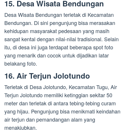
15. Desa Wisata Bendungan
Desa Wisata Bendungan terletak di Kecamatan
Bendungan. Di sini pengunjung bisa merasakan
kehidupan masyarakat pedesaan yang masih
sangat kental dengan nilai-nilai tradisional. Selain
itu, di desa ini juga terdapat beberapa spot foto
yang menarik dan cocok untuk dijadikan latar
belakang foto.
16. Air Terjun Jolotundo
Terletak di Desa Jolotundo, Kecamatan Tugu, Air
Terjun Jolotundo memiliki ketinggian sekitar 50
meter dan terletak di antara tebing-tebing curam
yang hijau. Pengunjung bisa menikmati keindahan
air terjun dan pemandangan alam yang
menakjubkan.