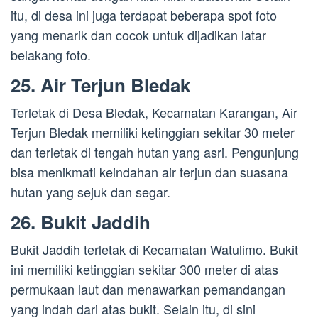
itu, di desa ini juga terdapat beberapa spot foto
yang menarik dan cocok untuk dijadikan latar
belakang foto.
25. Air Terjun Bledak
Terletak di Desa Bledak, Kecamatan Karangan, Air
Terjun Bledak memiliki ketinggian sekitar 30 meter
dan terletak di tengah hutan yang asri. Pengunjung
bisa menikmati keindahan air terjun dan suasana
hutan yang sejuk dan segar.
26. Bukit Jaddih
Bukit Jaddih terletak di Kecamatan Watulimo. Bukit
ini memiliki ketinggian sekitar 300 meter di atas
permukaan laut dan menawarkan pemandangan
yang indah dari atas bukit. Selain itu, di sini