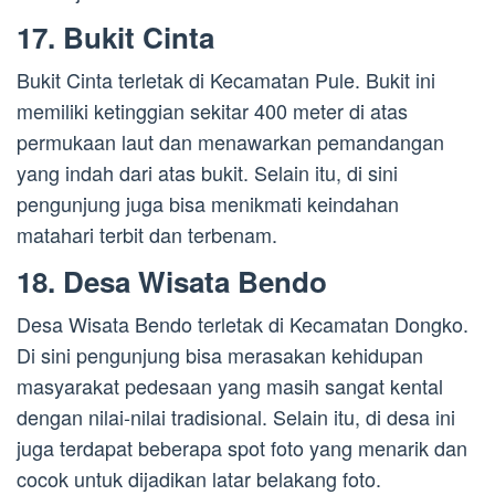
17. Bukit Cinta
Bukit Cinta terletak di Kecamatan Pule. Bukit ini
memiliki ketinggian sekitar 400 meter di atas
permukaan laut dan menawarkan pemandangan
yang indah dari atas bukit. Selain itu, di sini
pengunjung juga bisa menikmati keindahan
matahari terbit dan terbenam.
18. Desa Wisata Bendo
Desa Wisata Bendo terletak di Kecamatan Dongko.
Di sini pengunjung bisa merasakan kehidupan
masyarakat pedesaan yang masih sangat kental
dengan nilai-nilai tradisional. Selain itu, di desa ini
juga terdapat beberapa spot foto yang menarik dan
cocok untuk dijadikan latar belakang foto.