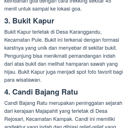
keindahan goa dengan cara trekking sekitar 45
menit untuk sampai ke lokasi goa.
3. Bukit Kapur
Bukit Kapur terletak di Desa Karanggandu,
Kecamatan Pule. Bukit ini terkenal dengan formasi
karstnya yang unik dan menyebar di sekitar bukit.
Pengunjung bisa menikmati pemandangan indah
dari atas bukit dan melihat hamparan sawah yang
hijau. Bukit Kapur juga menjadi spot foto favorit bagi
para wisatawan.
4. Candi Bajang Ratu
Candi Bajang Ratu merupakan peninggalan sejarah
dari kerajaan Majapahit yang terletak di Desa
Rejosari, Kecamatan Kampak. Candi ini memiliki
arsitektur yang indah dan dihiasi relief-relief yang