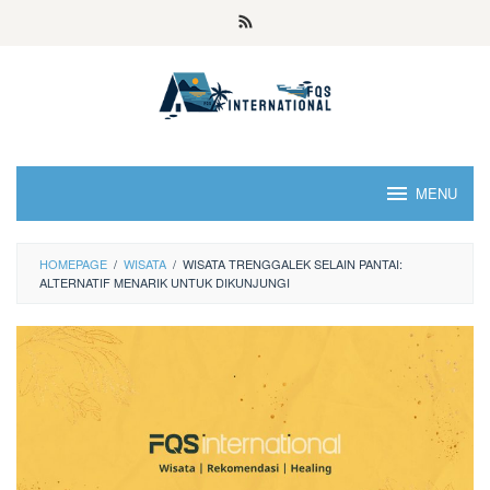
MENU
HOMEPAGE
/
WISATA
/
WISATA TRENGGALEK SELAIN PANTAI:
ALTERNATIF MENARIK UNTUK DIKUNJUNGI